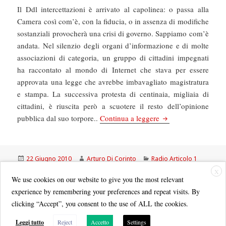
Il Ddl intercettazioni è arrivato al capolinea: o passa alla
Camera così com’è, con la fiducia, o in assenza di modifiche
sostanziali provocherà una crisi di governo. Sappiamo com’è
andata. Nel silenzio degli organi d’informazione e di molte
associazioni di categoria, un gruppo di cittadini impegnati
ha raccontato al mondo di Internet che stava per essere
approvata una legge che avrebbe imbavagliato magistratura
e stampa. La successiva protesta di centinaia, migliaia di
cittadini, è riuscita però a scuotere il resto dell’opinione
No a tagli e bavagli
pubblica dal suo torpore..
Continua a leggere
Scritto
Autore
Categorie
22 Giugno 2010
Arturo Di Corinto
Radio Articolo 1
il
su No a tagli e bavagli
Lascia un commento
X
We use cookies on our website to give you the most relevant
experience by remembering your preferences and repeat visits. By
clicking “Accept”, you consent to the use of ALL the cookies.
Leggi tutto
Reject
Accetto
Settings