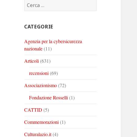
Ricerca
Corinto
Corinto
Corinto
per:
su
su
su
Twitter
Youtube
Linkedin
CATEGORIE
Agenzia per la cybersicurezza
nazionale
(11)
Articoli
(631)
recensioni
(69)
Associazionismo
(72)
Fondazione Rosselli
(1)
CATTID
(5)
Commemorazioni
(1)
Culturalazio.it
(4)