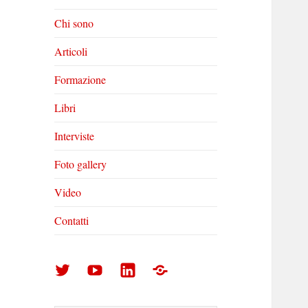
Chi sono
Articoli
Formazione
Libri
Interviste
Foto gallery
Video
Contatti
Arturo
Arturo
Arturo
Foto
Di
Di
Di
gallery