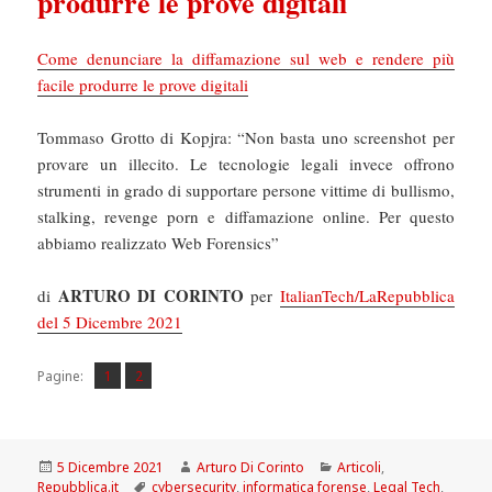
produrre le prove digitali
Come denunciare la diffamazione sul web e rendere più
facile produrre le prove digitali
Tommaso Grotto di Kopjra: “Non basta uno screenshot per
provare un illecito. Le tecnologie legali invece offrono
strumenti in grado di supportare persone vittime di bullismo,
stalking, revenge porn e diffamazione online. Per questo
abbiamo realizzato Web Forensics”
ARTURO DI CORINTO
di
per
ItalianTech/LaRepubblica
del 5 Dicembre 2021
Pagina
Pagina
,
Pagine:
1
2
Scritto
Autore
Categorie
5 Dicembre 2021
Arturo Di Corinto
Articoli
,
il
Tag
Repubblica.it
cybersecurity
,
informatica forense
,
Legal Tech
,