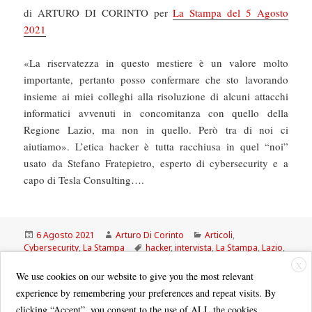
di ARTURO DI CORINTO per
La Stampa del 5 Agosto
2021
«La riservatezza in questo mestiere è un valore molto
importante, pertanto posso confermare che sto lavorando
insieme ai miei colleghi alla risoluzione di alcuni attacchi
informatici avvenuti in concomitanza con quello della
Regione Lazio, ma non in quello. Però tra di noi ci
aiutiamo». L’etica hacker è tutta racchiusa in quel “noi”
usato da Stefano Fratepietro, esperto di cybersecurity e a
capo di Tesla Consulting….
Scritto
Autore
Categorie
6 Agosto 2021
Arturo Di Corinto
Articoli
,
il
Tag
Cybersecurity
,
La Stampa
hacker
,
intervista
,
La Stampa
,
Lazio
,
ransomware
,
Stefano Fratepietro
X
We use cookies on our website to give you the most relevant
experience by remembering your preferences and repeat visits. By
clicking “Accept”, you consent to the use of ALL the cookies.