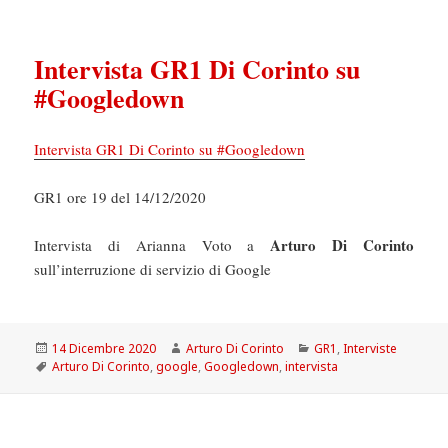
Intervista GR1 Di Corinto su
#Googledown
Intervista GR1 Di Corinto su #Googledown
GR1 ore 19 del 14/12/2020
Arturo Di Corinto
Intervista di Arianna Voto a
sull’interruzione di servizio di Google
Scritto
Autore
Categorie
14 Dicembre 2020
Arturo Di Corinto
GR1
,
Interviste
il
Tag
Arturo Di Corinto
,
google
,
Googledown
,
intervista