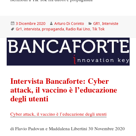
Scritto
Autore
Categorie
3 Dicembre 2020
Arturo Di Corinto
GR1
,
Interviste
il
Tag
Gr1
,
intervista
,
propaganda
,
Radio Rai Uno
,
Tik Tok
Intervista Bancaforte: Cyber
attack, il vaccino è l’educazione
degli utenti
Cyber attack, il vaccino è l’educazione degli utenti
di Flavio Padovan e Maddalena Libertini 30 Novembre 2020