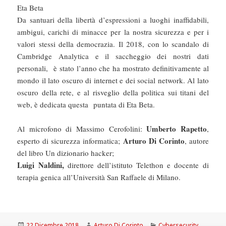
Eta Beta
Da santuari della libertà d’espressioni a luoghi inaffidabili,
ambigui, carichi di minacce per la nostra sicurezza e per i
valori stessi della democrazia. Il 2018, con lo scandalo di
Cambridge Analytica e il saccheggio dei nostri dati
personali, è stato l’anno che ha mostrato definitivamente al
mondo il lato oscuro di internet e dei social network. Al lato
oscuro della rete, e al risveglio della politica sui titani del
web, è dedicata questa puntata di Eta Beta.
Umberto Rapetto
Al microfono di Massimo Cerofolini:
,
Arturo Di Corinto
esperto di sicurezza informatica;
, autore
del libro Un dizionario hacker;
Luigi Naldini,
direttore dell’istituto Telethon e docente di
terapia genica all’Università San Raffaele di Milano.
Scritto
Autore
Categorie
22 Dicembre 2018
Arturo Di Corinto
Cybersecurity
,