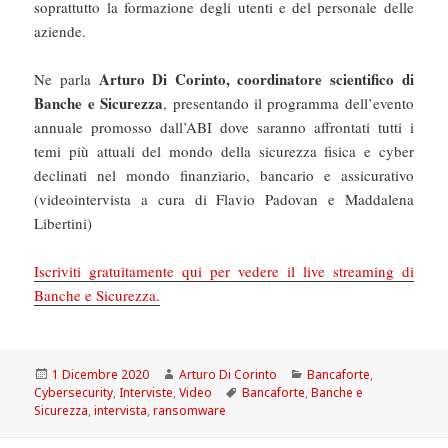
soprattutto la formazione degli utenti e del personale delle
aziende.
Arturo Di Corinto, coordinatore scientifico di
Ne parla
Banche e Sicurezza
, presentando il programma dell’evento
annuale promosso dall’ABI dove saranno affrontati tutti i
temi più attuali del mondo della sicurezza fisica e cyber
declinati nel mondo finanziario, bancario e assicurativo
(videointervista a cura di Flavio Padovan e Maddalena
Libertini)
Iscriviti gratuitamente qui per vedere il live streaming di
Banche e Sicurezza.
Scritto
Autore
Categorie
1 Dicembre 2020
Arturo Di Corinto
Bancaforte
,
il
Tag
Cybersecurity
,
Interviste
,
Video
Bancaforte
,
Banche e
Sicurezza
,
intervista
,
ransomware