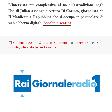
L’intervista più complessiva al no all’estradizione negli
Usa di Julian Assange a Arturo Di Corinto, giornalista de
Il Manifesto e Repubblica che si occupa in particolare di
web e libertà digitali.
Ascolta o scarica
Scritto
Autore
Categorie
Tag
5 Gennaio 2021
Arturo Di Corinto
Interviste
Di
il
Corinto
,
intervista
,
Julian Assange