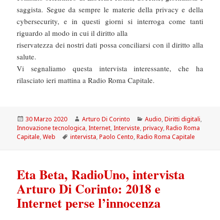
saggista. Segue da sempre le materie della privacy e della
cybersecurity, e in questi giorni si interroga come tanti
riguardo al modo in cui il diritto alla
riservatezza dei nostri dati possa conciliarsi con il diritto alla
salute.
Vi segnaliamo questa intervista interessante, che ha
rilasciato ieri mattina a Radio Roma Capitale.
Scritto
Autore
Categorie
30 Marzo 2020
Arturo Di Corinto
Audio
,
Diritti digitali
,
il
Innovazione tecnologica
,
Internet
,
Interviste
,
privacy
,
Radio Roma
Tag
Capitale
,
Web
intervista
,
Paolo Cento
,
Radio Roma Capitale
Eta Beta, RadioUno, intervista
Arturo Di Corinto: 2018 e
Internet perse l’innocenza