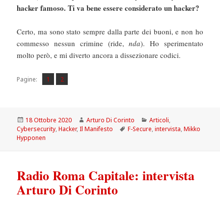
hacker famoso. Ti va bene essere considerato un hacker?
Certo, ma sono stato sempre dalla parte dei buoni, e non ho
commesso nessun crimine (ride,
nda
). Ho sperimentato
molto però, e mi diverto ancora a dissezionare codici.
Pagina
Pagina
,
Pagine:
1
2
Scritto
Autore
Categorie
18 Ottobre 2020
Arturo Di Corinto
Articoli
,
il
Tag
Cybersecurity
,
Hacker
,
Il Manifesto
F-Secure
,
intervista
,
Mikko
Hypponen
Radio Roma Capitale: intervista
Arturo Di Corinto