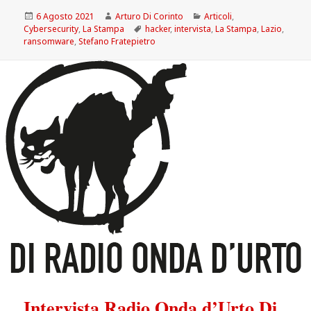
Scritto
Autore
Categorie
6 Agosto 2021
Arturo Di Corinto
Articoli
,
il
Tag
Cybersecurity
,
La Stampa
hacker
,
intervista
,
La Stampa
,
Lazio
,
ransomware
,
Stefano Fratepietro
Intervista Radio Onda d’Urto Di