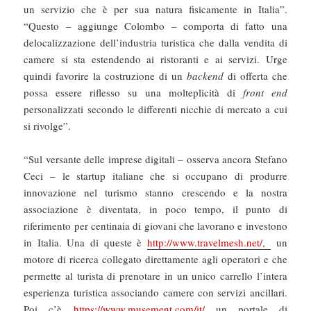
un servizio che è per sua natura fisicamente in Italia”.
“Questo – aggiunge Colombo – comporta di fatto una
delocalizzazione dell’industria turistica che dalla vendita di
camere si sta estendendo ai ristoranti e ai servizi. Urge
quindi favorire la costruzione di un
backend
di offerta che
possa essere riflesso su una molteplicità di
front end
personalizzati secondo le differenti nicchie di mercato a cui
si rivolge”.
“Sul versante delle imprese digitali – osserva ancora Stefano
Ceci – le startup italiane che si occupano di produrre
innovazione nel turismo stanno crescendo e la nostra
associazione è diventata, in poco tempo, il punto di
riferimento per centinaia di giovani che lavorano e investono
in Italia. Una di queste è
http://www.travelmesh.net/,
un
motore di ricerca collegato direttamente agli operatori e che
permette al turista di prenotare in un unico carrello l’intera
esperienza turistica associando camere con servizi ancillari.
Poi c’è
https://www.musement.com/it/
un portale di