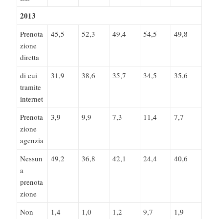
2013
Prenota
45,5
52,3
49,4
54,5
49,8
zione
diretta
di cui
31,9
38,6
35,7
34,5
35,6
tramite
internet
Prenota
3,9
9,9
7,3
11,4
7,7
zione
agenzia
Nessun
49,2
36,8
42,1
24,4
40,6
a
prenota
zione
Non
1,4
1,0
1,2
9,7
1,9