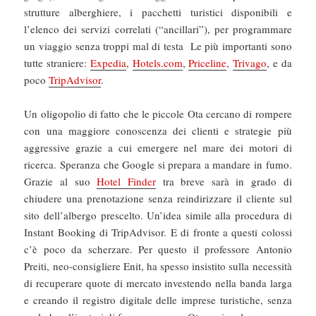
strutture alberghiere, i pacchetti turistici disponibili e
l’elenco dei servizi correlati (“ancillari”), per programmare
un viaggio senza troppi mal di testa Le più importanti sono
tutte straniere:
Expedia
,
Hotels.com
,
Priceline
,
Trivago
, e da
poco
TripAdvisor
.
Un oligopolio di fatto che le piccole Ota cercano di rompere
con una maggiore conoscenza dei clienti e strategie più
aggressive grazie a cui emergere nel mare dei motori di
ricerca. Speranza che Google si prepara a mandare in fumo.
Grazie al suo
Hotel Finder
tra breve sarà in grado di
chiudere una prenotazione senza reindirizzare il cliente sul
sito dell’albergo prescelto. Un’idea simile alla procedura di
Instant Booking di TripAdvisor. E di fronte a questi colossi
c’è poco da scherzare. Per questo il professore Antonio
Preiti, neo-consigliere Enit, ha spesso insistito sulla necessità
di recuperare quote di mercato investendo nella banda larga
e creando il registro digitale delle imprese turistiche, senza