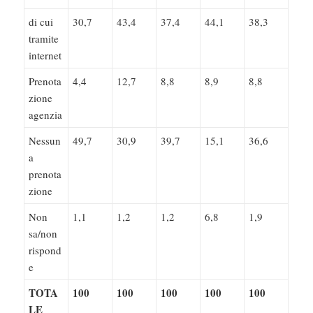
di cui
30,7
43,4
37,4
44,1
38,3
tramite
internet
Prenota
4,4
12,7
8,8
8,9
8,8
zione
agenzia
Nessun
49,7
30,9
39,7
15,1
36,6
a
prenota
zione
Non
1,1
1,2
1,2
6,8
1,9
sa/non
rispond
e
TOTA
100
100
100
100
100
LE