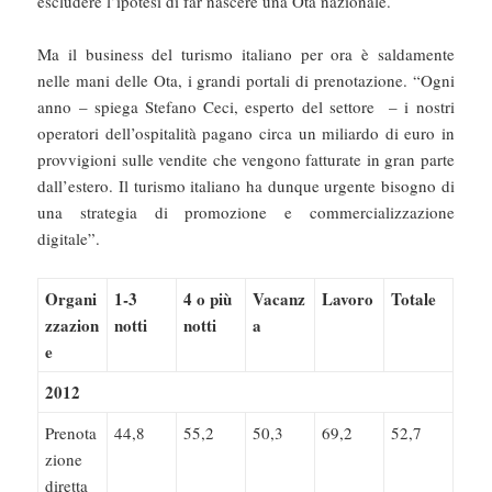
escludere l’ipotesi di far nascere una Ota nazionale.
Ma il business del turismo italiano per ora è saldamente
nelle mani delle Ota, i grandi portali di prenotazione. “Ogni
anno – spiega Stefano Ceci, esperto del settore – i nostri
operatori dell’ospitalità pagano circa un miliardo di euro in
provvigioni sulle vendite che vengono fatturate in gran parte
dall’estero. Il turismo italiano ha dunque urgente bisogno di
una strategia di promozione e commercializzazione
digitale”.
Organi
1-3
4 o più
Vacanz
Lavoro
Totale
zzazion
notti
notti
a
e
2012
Prenota
44,8
55,2
50,3
69,2
52,7
zione
diretta