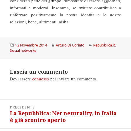
considerati parte del gruppo, dimostrare di essere aggiornati,
informati e moderni. Insomma, se twittare contribuisce a
rinforzare positivamente la nostra identità e le nostre
relazioni, bene, altrimenti, nisba.
Scritto
Autore
Categorie
12 Novembre 2014
Arturo Di Corinto
Repubblica.it
,
il
Social networks
Lascia un commento
Devi essere
connesso
per inviare un commento.
Navigazione
PRECEDENTE
articoli
La Repubblica: Net neutrality, in Italia
Articolo
è già scontro aperto
precedente: