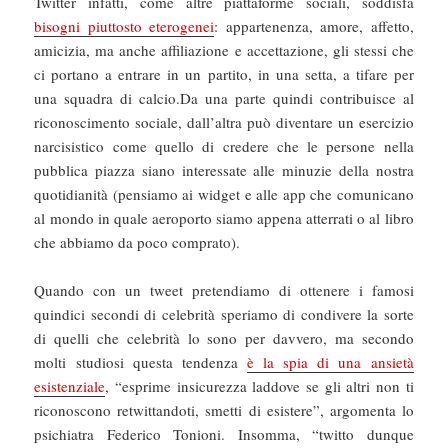
Twitter infatti, come altre piattaforme sociali, soddisfa
bisogni piuttosto eterogenei
: appartenenza, amore, affetto,
amicizia, ma anche affiliazione e accettazione, gli stessi che
ci portano a entrare in un partito, in una setta, a tifare per
una squadra di calcio.Da una parte quindi contribuisce al
riconoscimento sociale, dall’altra può diventare un esercizio
narcisistico come quello di credere che le persone nella
pubblica piazza siano interessate alle minuzie della nostra
quotidianità (pensiamo ai widget e alle app che comunicano
al mondo in quale aeroporto siamo appena atterrati o al libro
che abbiamo da poco comprato).
Quando con un tweet pretendiamo di ottenere i famosi
quindici secondi di celebrità speriamo di condivere la sorte
di quelli che celebrità lo sono per davvero, ma secondo
molti studiosi questa tendenza
è la spia di una ansietà
esistenziale
, “esprime insicurezza laddove se gli altri non ti
riconoscono retwittandoti, smetti di esistere”, argomenta lo
psichiatra Federico Tonioni. Insomma, “twitto dunque