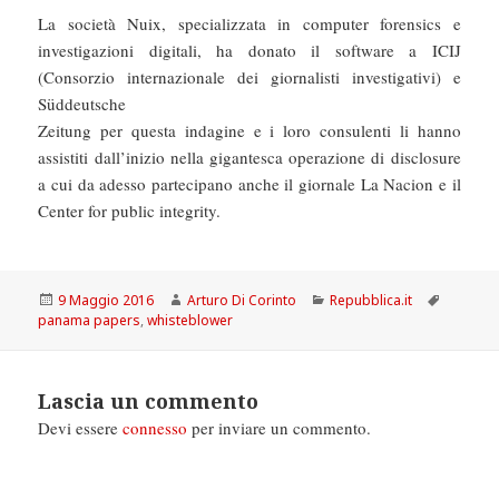
La società Nuix, specializzata in computer forensics e
investigazioni digitali, ha donato il software a ICIJ
(Consorzio internazionale dei giornalisti investigativi) e
Süddeutsche
Zeitung per questa indagine e i loro consulenti li hanno
assistiti dall’inizio nella gigantesca operazione di disclosure
a cui da adesso partecipano anche il giornale La Nacion e il
Center for public integrity.
Scritto
Autore
Categorie
Tag
9 Maggio 2016
Arturo Di Corinto
Repubblica.it
il
panama papers
,
whisteblower
Lascia un commento
Devi essere
connesso
per inviare un commento.