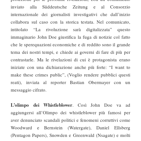
inviato alla Süddeutsche Zeitung e al Consorzio
internazionale dei giornalisti investigativi che dall’inizio
collabora sul caso con la storica testata. Nel comunicato,
intitolato “La rivoluzione sarà digitalizzata” questo
immaginario John Doe giustifica la fuga di notizie col fatto
che le sperequazioni economiche e di reddito sono il grande
tema dei nostri tempi, e chiede ai governi di fare di più per
contrastarle. Ma le rivelazioni di cui è protagonista erano
iniziate con una dichiarazione anche più forte: “I want to
make these crimes public”, (Voglio rendere pubblici questi
reati), inviata al reporter Bastian Obermayer con un
messaggio cifrato.
L’olimpo dei Whistleblower
. Così John Doe va ad
aggiungersi all’Olimpo dei whistleblower più famosi per
aver denunciato scandali politici e fenomeni corruttivi come
Woodward e Bernstein (Watergate), Daniel Ellsberg
(Pentagon Papers), Snowden e Greenwald (Nsagate) e molti