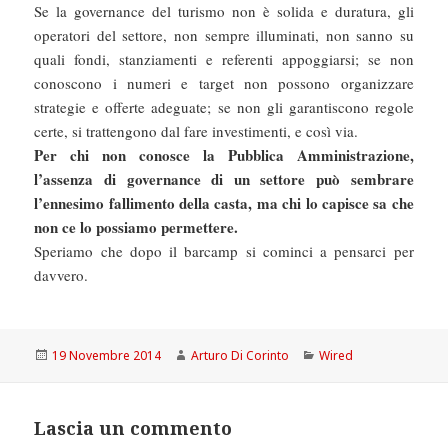
Se la governance del turismo non è solida e duratura, gli
operatori del settore, non sempre illuminati, non sanno su
quali fondi, stanziamenti e referenti appoggiarsi; se non
conoscono i numeri e target non possono organizzare
strategie e offerte adeguate; se non gli garantiscono regole
certe, si trattengono dal fare investimenti, e così via.
Per chi non conosce la Pubblica Amministrazione,
l’assenza di governance di un settore può sembrare
l’ennesimo fallimento della casta, ma chi lo capisce sa che
non ce lo possiamo permettere.
Speriamo che dopo il barcamp si cominci a pensarci per
davvero.
Scritto
Autore
Categorie
19 Novembre 2014
Arturo Di Corinto
Wired
il
Lascia un commento