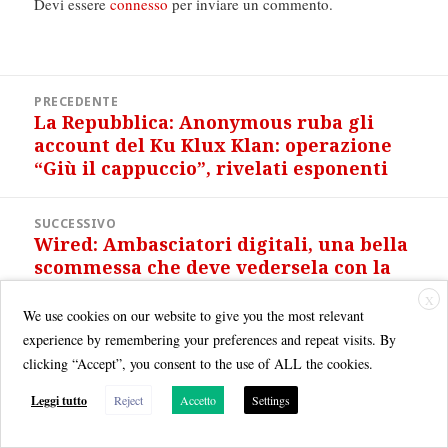
Devi essere
connesso
per inviare un commento.
Navigazione
PRECEDENTE
articoli
La Repubblica: Anonymous ruba gli
Articolo
account del Ku Klux Klan: operazione
precedente:
“Giù il cappuccio”, rivelati esponenti
SUCCESSIVO
Wired: Ambasciatori digitali, una bella
Articolo
scommessa che deve vedersela con la
successivo:
crisi
X
We use cookies on our website to give you the most relevant
experience by remembering your preferences and repeat visits. By
clicking “Accept”, you consent to the use of ALL the cookies.
Leggi tutto
Reject
Accetto
Settings
Quest'opera è distribuita con Licenza
Creative Commons Attribuzione - Non commerciale - Condividi allo
stesso modo 3.0 Italia
.