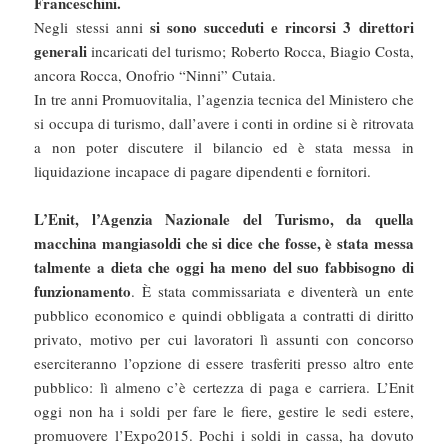
Franceschini.
si sono succeduti e rincorsi 3 direttori
Negli stessi anni
generali
incaricati del turismo; Roberto Rocca, Biagio Costa,
ancora Rocca, Onofrio “Ninni” Cutaia.
In tre anni Promuovitalia, l’agenzia tecnica del Ministero che
si occupa di turismo, dall’avere i conti in ordine si è ritrovata
a non poter discutere il bilancio ed è stata messa in
liquidazione incapace di pagare dipendenti e fornitori.
L’Enit, l’Agenzia Nazionale del Turismo, da quella
macchina mangiasoldi che si dice che fosse, è stata messa
talmente a dieta che oggi ha meno del suo fabbisogno di
funzionamento
. È stata commissariata e diventerà un ente
pubblico economico e quindi obbligata a contratti di diritto
privato, motivo per cui lavoratori lì assunti con concorso
eserciteranno l’opzione di essere trasferiti presso altro ente
pubblico: lì almeno c’è certezza di paga e carriera. L’Enit
oggi non ha i soldi per fare le fiere, gestire le sedi estere,
promuovere l’Expo2015. Pochi i soldi in cassa, ha dovuto