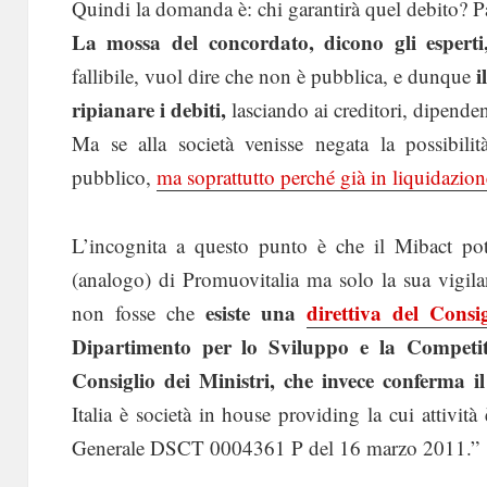
Quindi la domanda è: chi garantirà quel debito? P
La mossa del concordato, dicono gli esperti,
i
fallibile, vuol dire che non è pubblica, e dunque
ripianare i debiti,
lasciando ai creditori, dipendent
Ma se alla società venisse negata la possibili
pubblico,
ma soprattutto perché già in liquidazion
L’incognita a questo punto è che il Mibact pot
(analogo) di Promuovitalia ma solo la sua vigilan
esiste una
direttiva del Consi
non fosse che
Dipartimento per lo Sviluppo e la Competit
Consiglio dei Ministri, che invece conferma i
Italia è società in house providing la cui attività
Generale DSCT 0004361 P del 16 marzo 2011.”