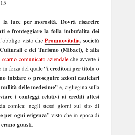
015
o la luce per morosità. Dovrà risarcire
ti e fronteggiare la folla imbufalita dei
Promuovitalia
, società
d’obbligo visto che
 Culturali e del Turismo (Mibact), è alla
 scarno comunicato aziendale
che avverte i
“i creditori per titolo o
o in forza del quale
 iniziare o proseguire azioni cautelari
a nullità delle medesime”
e, cigliegina sulla
viare i conteggi relativi ai crediti attesi
 comica: negli stessi giorni sul sito di
re per ogni esigenza
” visto che in epoca di
a erano guasti
.