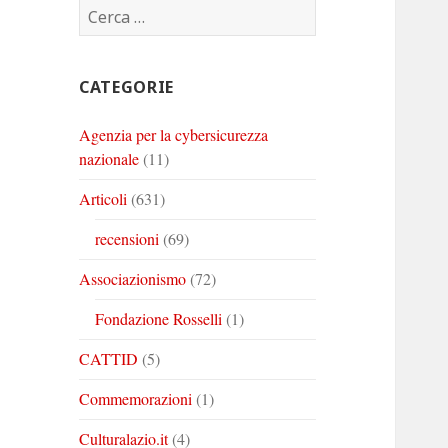
Ricerca
Corinto
Corinto
Corinto
per:
su
su
su
Twitter
Youtube
Linkedin
CATEGORIE
Agenzia per la cybersicurezza
nazionale
(11)
Articoli
(631)
recensioni
(69)
Associazionismo
(72)
Fondazione Rosselli
(1)
CATTID
(5)
Commemorazioni
(1)
Culturalazio.it
(4)