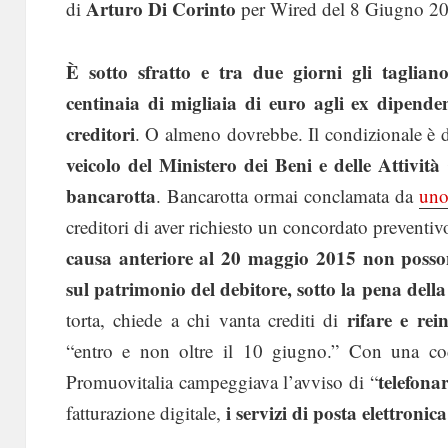
Arturo Di Corinto
di
per Wired del 8 Giugno 2
È sotto sfratto e tra due giorni gli taglian
centinaia di migliaia di euro agli ex dipenden
creditori
. O almeno dovrebbe. Il condizionale è 
veicolo del Ministero dei Beni e delle Attività
bancarotta
. Bancarotta ormai conclamata da
uno
creditori di aver richiesto un concordato preventiv
causa anteriore al 20 maggio 2015 non possono
sul patrimonio del debitore, sotto la pena dell
rifare e rein
torta, chiede a chi vanta crediti di
“entro e non oltre il 10 giugno.” Con una coda
telefona
Promuovitalia campeggiava l’avviso di “
i servizi di posta elettronic
fatturazione digitale,