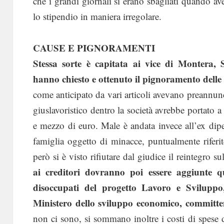
che i grandi giornali si erano sbagliati quando av
lo stipendio in maniera irregolare.
CAUSE E PIGNORAMENTI
Stessa sorte è capitata ai vice di Montera, 
hanno chiesto e ottenuto il pignoramento dell
come anticipato da vari articoli avevano preannun
giuslavoristico dentro la società avrebbe portato a
e mezzo di euro. Male è andata invece all’ex dip
famiglia oggetto di minacce, puntualmente rifer
però si è visto rifiutare dal giudice il reintegro s
ai creditori dovranno poi essere aggiunte q
disoccupati del progetto Lavoro e Sviluppo,
Ministero dello sviluppo economico, committe
non ci sono, si sommano inoltre i costi di spese 