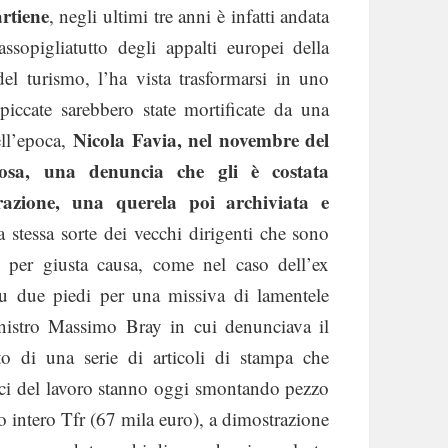
artiene
, negli ultimi tre anni è infatti andata
ssopigliatutto degli appalti europei della
del turismo, l’ha vista trasformarsi in uno
spiccate sarebbero state mortificate da una
Nicola Favia, nel novembre del
ell’epoca,
rosa, una denuncia che gli è costata
razione, una querela poi archiviata e
 stessa sorte dei vecchi dirigenti che sono
 o per giusta causa, come nel caso dell’ex
su due piedi per una missiva di lamentele
ministro Massimo Bray in cui denunciava il
to di una serie di articoli di stampa che
dici del lavoro stanno oggi smontando pezzo
o intero Tfr (67 mila euro), a dimostrazione