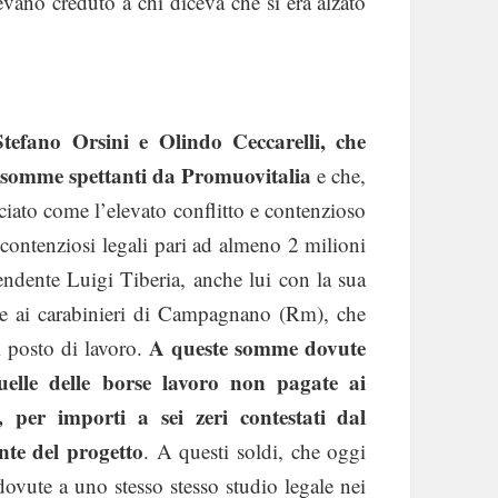
evano creduto a chi diceva che si era alzato
Stefano Orsini e Olindo Ceccarelli, che
e somme spettanti da Promuovitalia
e che,
ciato come l’elevato conflitto e contenzioso
 contenziosi legali pari ad almeno 2 milioni
endente Luigi Tiberia, anche lui con la sua
ite ai carabinieri di Campagnano (Rm), che
A queste somme dovute
ul posto di lavoro.
uelle delle borse lavoro non pagate ai
 per importi a sei zeri contestati dal
nte del progetto
. A questi soldi, che oggi
dovute a uno stesso stesso studio legale nei