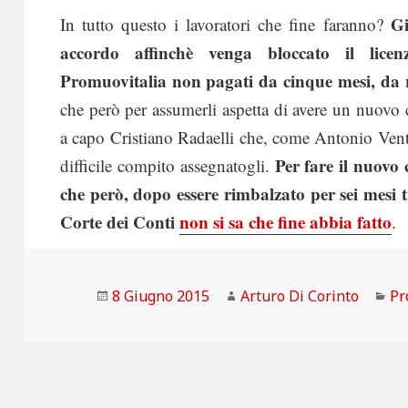
Gi
In tutto questo i lavoratori che fine faranno?
accordo affinchè venga bloccato il licenz
Promuovitalia non pagati da cinque mesi, da ric
che però per assumerli aspetta di avere un nuovo
a capo Cristiano Radaelli che, come Antonio Ventu
Per fare il nuovo 
difficile compito assegnatogli.
che però, dopo essere rimbalzato per sei mesi t
Corte dei Conti
non si sa che fine abbia fatto
.
Scritto
Autore
Ca
8 Giugno 2015
Arturo Di Corinto
Pr
il