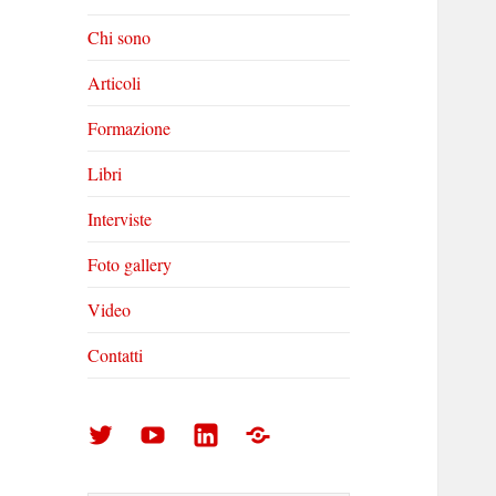
Chi sono
Articoli
Formazione
Libri
Interviste
Foto gallery
Video
Contatti
Arturo
Arturo
Arturo
Foto
Di
Di
Di
gallery