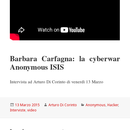
Barbara Carfagna: la cyberwar
Anonymous ISIS
Intervista ad Arturo Di Corinto di venerdì 13 Marzo
Scritto
Autore
Categorie
13 Marzo 2015
Arturo Di Corinto
Anonymous
,
Hacker
,
il
Interviste
,
video