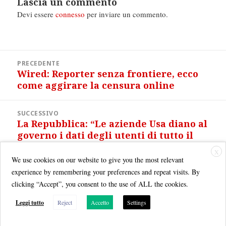
Lascia un commento
Devi essere
connesso
per inviare un commento.
Navigazione
PRECEDENTE
articoli
Wired: Reporter senza frontiere, ecco
Articolo
come aggirare la censura online
precedente:
SUCCESSIVO
La Repubblica: “Le aziende Usa diano al
Articolo
governo i dati degli utenti di tutto il
successivo:
mondo. Per legge”
X
We use cookies on our website to give you the most relevant
experience by remembering your preferences and repeat visits. By
clicking “Accept”, you consent to the use of ALL the cookies.
Leggi tutto
Reject
Accetto
Settings
Quest'opera è distribuita con Licenza
Creative Commons Attribuzione - Non commerciale - Condividi allo
stesso modo 3.0 Italia
.