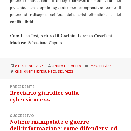
potere si intrecciano, il dialogo attraversa i nodi caldi del
presente. Un doppio sguardo per comprendere come il
potere si ridisegna nell’era delle crisi climatiche e dei
conflitti ibridi.
Con:
Arturo Di Corinto
Luca Josi,
, Lorenzo Castellani
Modera:
Sebastiano Caputo
Scritto
Autore
Categorie
8 Dicembre 2025
Arturo Di Corinto
Presentazioni
il
Tag
crisi
,
guerra ibrida
,
Nato
,
sicurezza
Navigazione
PRECEDENTE
articoli
Breviario giuridico sulla
Articolo
cybersicurezza
precedente:
SUCCESSIVO
Notizie manipolate e guerre
Articolo
dell’informazione: come difendersi ed
successivo: