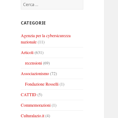
Ricerca
Corinto
Corinto
Corinto
per:
su
su
su
Twitter
Youtube
Linkedin
CATEGORIE
Agenzia per la cybersicurezza
nazionale
(11)
Articoli
(631)
recensioni
(69)
Associazionismo
(72)
Fondazione Rosselli
(1)
CATTID
(5)
Commemorazioni
(1)
Culturalazio.it
(4)