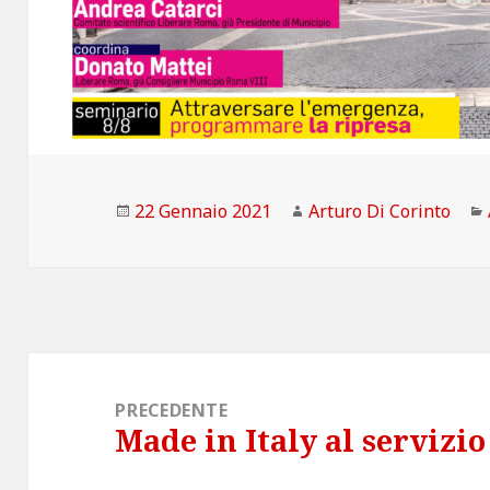
Scritto
Autore
22 Gennaio 2021
Arturo Di Corinto
il
Navigazione
articoli
PRECEDENTE
Made in Italy al servizio
Articolo
precedente: