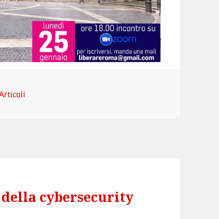
Categorie
Articoli
 della cybersecurity