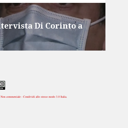
ervista Di Corinto a
Non commerciale - Condividi allo stesso modo 3.0 Italia
.