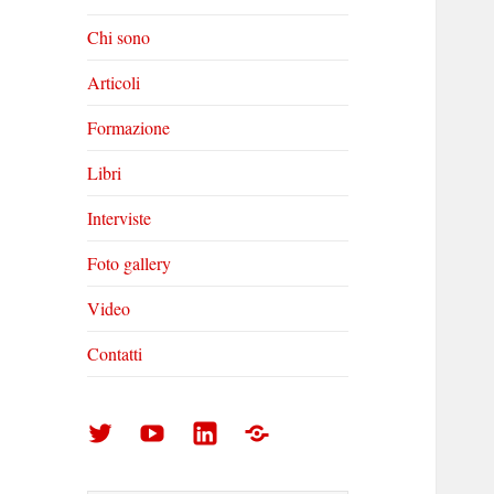
Chi sono
Articoli
Formazione
Libri
Interviste
Foto gallery
Video
Contatti
Arturo
Arturo
Arturo
Foto
Di
Di
Di
gallery