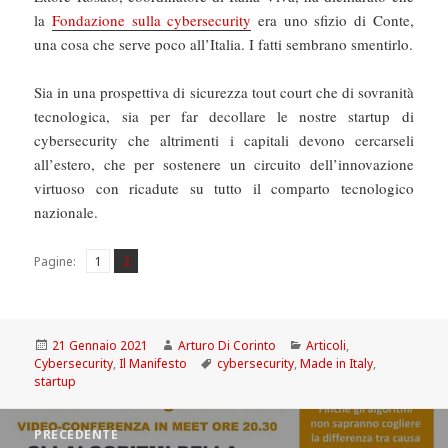
la
Fondazione sulla cybersecurity
era uno sfizio di Conte,
una cosa che serve poco all’Italia. I fatti sembrano smentirlo.
Sia in una prospettiva di sicurezza tout court che di sovranità
tecnologica, sia per far decollare le nostre startup di
cybersecurity che altrimenti i capitali devono cercarseli
all’estero, che per sostenere un circuito dell’innovazione
virtuoso con ricadute su tutto il comparto tecnologico
nazionale.
Pagina
Pagina
,
Pagine:
1
2
Scritto
Autore
Categorie
21 Gennaio 2021
Arturo Di Corinto
Articoli
,
il
Tag
Cybersecurity
,
Il Manifesto
cybersecurity
,
Made in Italy
,
startup
Navigazione
PRECEDENTE
articoli