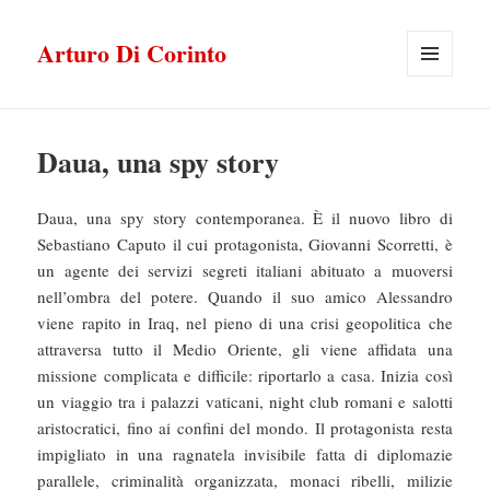
Arturo Di Corinto
MENU
E
WIDGET
Daua, una spy story
Daua, una spy story contemporanea. È il nuovo libro di
Sebastiano Caputo il cui protagonista, Giovanni Scorretti, è
un agente dei servizi segreti italiani abituato a muoversi
nell’ombra del potere. Quando il suo amico Alessandro
viene rapito in Iraq, nel pieno di una crisi geopolitica che
attraversa tutto il Medio Oriente, gli viene affidata una
missione complicata e difficile: riportarlo a casa. Inizia così
un viaggio tra i palazzi vaticani, night club romani e salotti
aristocratici, fino ai confini del mondo. Il protagonista resta
impigliato in una ragnatela invisibile fatta di diplomazie
parallele, criminalità organizzata, monaci ribelli, milizie