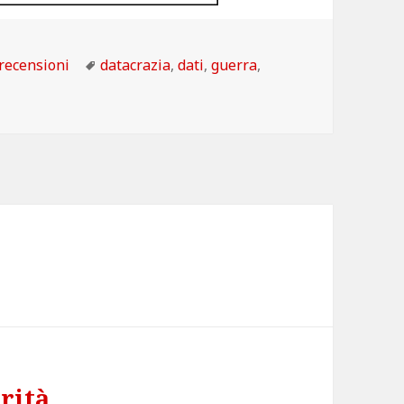
Categorie
Tag
recensioni
datacrazia
,
dati
,
guerra
,
rità