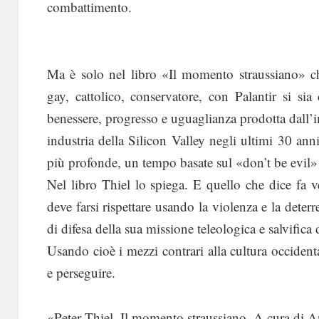
combattimento.
Ma è solo nel libro «Il momento straussiano» c
gay, cattolico, conservatore, con Palantir si sia
benessere, progresso e uguaglianza prodotta dall’
industria della Silicon Valley negli ultimi 30 anni
più profonde, un tempo basate sul «don’t be evil» 
Nel libro Thiel lo spiega. E quello che dice fa v
deve farsi rispettare usando la violenza e la deterr
di difesa della sua missione teleologica e salvific
Usando cioè i mezzi contrari alla cultura occidenta
e perseguire.
«Peter Thiel, Il momento straussiano. A cura di 