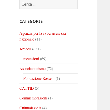
Ricerca
Corinto
Corinto
Corinto
per:
su
su
su
Twitter
Youtube
Linkedin
CATEGORIE
Agenzia per la cybersicurezza
nazionale
(11)
Articoli
(631)
recensioni
(69)
Associazionismo
(72)
Fondazione Rosselli
(1)
CATTID
(5)
Commemorazioni
(1)
Culturalazio.it
(4)