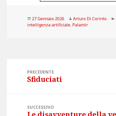
Scritto
Autore
27 Gennaio 2026
Arturo Di Corinto
il
intelligenza artificiale
,
Palantir
Navigazione
articoli
PRECEDENTE
Sfiduciati
Articolo
precedente:
SUCCESSIVO
Le disavventure della ve
Articolo