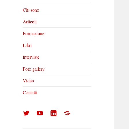
Chi sono
Articoli
Formazione
Libri
Interviste
Foto gallery
Video
Contatti
Arturo
Arturo
Arturo
Foto
Di
Di
Di
gallery