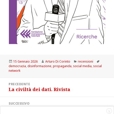
Scritto
Autore
Categorie
Tag
15 Gennaio 2026
Arturo Di Corinto
recensioni
il
democrazia
,
disinformazione
,
propaganda
,
social media
,
social
network
Navigazione
PRECEDENTE
articoli
La civiltà dei dati. Rivista
Articolo
precedente:
SUCCESSIVO
Il momento straussiano
Articolo
X