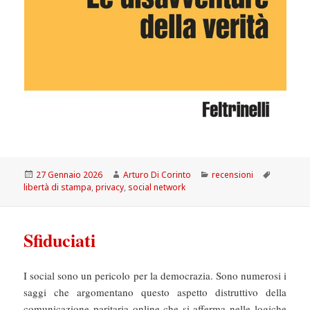
Scritto
Autore
Categorie
Tag
27 Gennaio 2026
Arturo Di Corinto
recensioni
il
libertà di stampa
,
privacy
,
social network
Sfiduciati
I social sono un pericolo per la democrazia. Sono numerosi i
saggi che argomentano questo aspetto distruttivo della
comunicazione paritaria online che si afferma nelle logiche