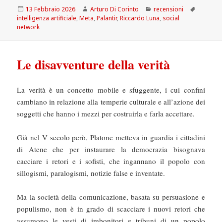
Scritto
Autore
Categorie
Tag
13 Febbraio 2026
Arturo Di Corinto
recensioni
il
intelligenza artificiale
,
Meta
,
Palantir
,
Riccardo Luna
,
social
network
Le disavventure della verità
La verità è un concetto mobile e sfuggente, i cui confini
cambiano in relazione alla temperie culturale e all’azione dei
soggetti che hanno i mezzi per costruirla e farla accettare.
Già nel V secolo però, Platone metteva in guardia i cittadini
di Atene che per instaurare la democrazia bisognava
cacciare i retori e i sofisti, che ingannano il popolo con
sillogismi, paralogismi, notizie false e inventate.
Ma la società della comunicazione, basata su persuasione e
populismo, non è in grado di scacciare i nuovi retori che
assumono le vesti di imbonitori e tribuni di un popolo