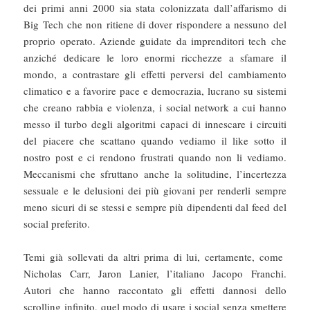
dei primi anni 2000 sia stata colonizzata dall’affarismo di
Big Tech che non ritiene di dover rispondere a nessuno del
proprio operato. Aziende guidate da imprenditori tech che
anziché dedicare le loro enormi ricchezze a sfamare il
mondo, a contrastare gli effetti perversi del cambiamento
climatico e a favorire pace e democrazia, lucrano su sistemi
che creano rabbia e violenza, i social network a cui hanno
messo il turbo degli algoritmi capaci di innescare i circuiti
del piacere che scattano quando vediamo il like sotto il
nostro post e ci rendono frustrati quando non li vediamo.
Meccanismi che sfruttano anche la solitudine, l’incertezza
sessuale e le delusioni dei più giovani per renderli sempre
meno sicuri di se stessi e sempre più dipendenti dal feed del
social preferito.
Temi già sollevati da altri prima di lui, certamente, come
Nicholas Carr, Jaron Lanier, l’italiano Jacopo Franchi.
Autori che hanno raccontato gli effetti dannosi dello
scrolling infinito, quel modo di usare i social senza smettere