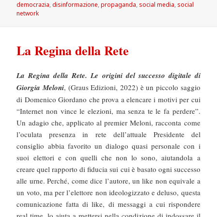
il
democrazia
,
disinformazione
,
propaganda
,
social media
,
social
network
La Regina della Rete
La Regina della Rete. Le origini del successo digitale di
Giorgia Meloni
, (Graus Edizioni, 2022) è un piccolo saggio
di Domenico Giordano che prova a elencare i motivi per cui
“Internet non vince le elezioni, ma senza te le fa perdere”.
Un adagio che, applicato al premier Meloni, racconta come
l’oculata presenza in rete dell’attuale Presidente del
consiglio abbia favorito un dialogo quasi personale con i
suoi elettori e con quelli che non lo sono, aiutandola a
creare quel rapporto di fiducia sui cui è basato ogni successo
alle urne. Perché, come dice l’autore, un like non equivale a
un voto, ma per l’elettore non ideologizzato e deluso, questa
comunicazione fatta di like, di messaggi a cui rispondere
real time, lo aiuta a mettersi nella condizione di indossare il