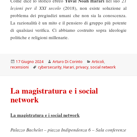
Yuval Noah Harari
Come dice lo storico ebreo
nel suo
21
lezioni per il XXI secolo
(2018), non esiste soluzione al
problema dei pregiudizi umani che non sia la conoscenza.
La razionalità è un mito e il pensiero di gruppo più potente
di qualsiasi verifica. Ci abbiamo costruito sopra ideologie
politiche e religioni millenarie.
Scritto
Autore
Categorie
17 Giugno 2024
Arturo Di Corinto
Articoli
,
il
Tag
recensioni
cybersecurity
,
Harari
,
privacy
,
social network
La magistratura e i social
network
La magistratura e i social network
Palazzo Bachelet – piazza Indipendenza 6 – Sala conferenze