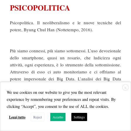
PSICOPOLITICA
Psicopolitica. Il neoliberalismo e le nuove tecniche del
potere, Byung Chul Han (Nottetempo, 2016).
Più siamo connessi, più siamo sottomessi. L’uso devozionale
dello smartphone, quasi un rosario, che ludicizza ogni
attività, ogni esperienza, è lo strumento della sottomissione.
Attraverso di esso ci auto monitoriamo e ci offriamo al
potere impersonale dei Big Data. L’analisi dei Big Data
servirà a estrarre profili sociometrici dei soggetti liberamenti
X
We use cookies on our website to give you the most relevant
servi di cui prevedere ogni futuro comportamento: per
experience by remembering your preferences and repeat visits. By
associazione con quelli precedenti, e con quelli di chi ci
clicking “Accept”, you consent to the use of ALL the cookies.
somiglia.
È questa l’espressione più compiuta del dataismo, la
Leggi tutto
Reject
Accetto
Settings
religione dei dati, che tutto calcola e tutto misura.
In questa sottomissione volontaria, questo