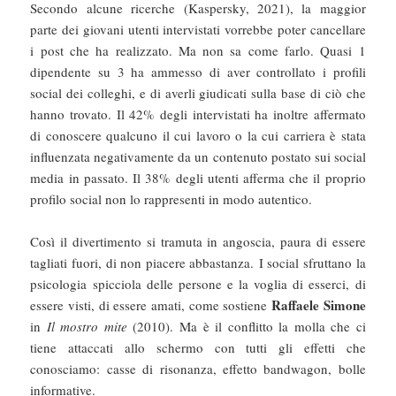
Secondo alcune ricerche (Kaspersky, 2021), la maggior
parte dei giovani utenti intervistati vorrebbe poter cancellare
i post che ha realizzato. Ma non sa come farlo. Quasi 1
dipendente su 3 ha ammesso di aver controllato i profili
social dei colleghi, e di averli giudicati sulla base di ciò che
hanno trovato. Il 42% degli intervistati ha inoltre affermato
di conoscere qualcuno il cui lavoro o la cui carriera è stata
influenzata negativamente da un contenuto postato sui social
media in passato. Il 38% degli utenti afferma che il proprio
profilo social non lo rappresenti in modo autentico.
Così il divertimento si tramuta in angoscia, paura di essere
tagliati fuori, di non piacere abbastanza. I social sfruttano la
psicologia spicciola delle persone e la voglia di esserci, di
Raffaele Simone
essere visti, di essere amati, come sostiene
in
Il mostro mite
(2010). Ma è il conflitto la molla che ci
tiene attaccati allo schermo con tutti gli effetti che
conosciamo: casse di risonanza, effetto bandwagon, bolle
informative.