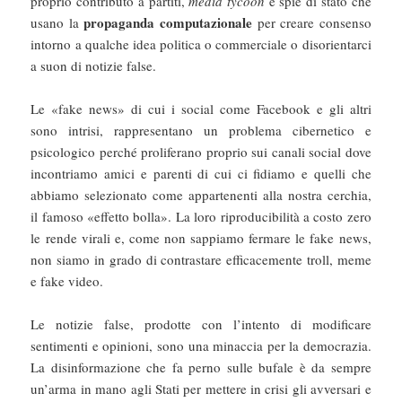
proprio contributo a partiti,
media tycoon
e spie di stato che
propaganda computazionale
usano la
per creare consenso
intorno a qualche idea politica o commerciale o disorientarci
a suon di notizie false.
Le «fake news» di cui i social come Facebook e gli altri
sono intrisi, rappresentano un problema cibernetico e
psicologico perché proliferano proprio sui canali social dove
incontriamo amici e parenti di cui ci fidiamo e quelli che
abbiamo selezionato come appartenenti alla nostra cerchia,
il famoso «effetto bolla». La loro riproducibilità a costo zero
le rende virali e, come non sappiamo fermare le fake news,
non siamo in grado di contrastare efficacemente troll, meme
e fake video.
Le notizie false, prodotte con l’intento di modificare
sentimenti e opinioni, sono una minaccia per la democrazia.
La disinformazione che fa perno sulle bufale è da sempre
un’arma in mano agli Stati per mettere in crisi gli avversari e