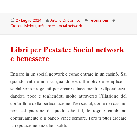
Scritto
Autore
Categorie
Tag
27 Luglio 2024
Arturo Di Corinto
recensioni
il
Giorgia Meloni
,
influencer
,
social network
Libri per l’estate: Social network
e benessere
Entrare in un social network è come entrare in un casinò. Sai
quando entri e non sai quando esci. Il motivo è semplice: i
social sono progettati per creare attaccamento e dipendenza,
dandoti poco e togliendoti molto attraverso l’illusione del
controllo e della partecipazione. Nei social, come nei casinò,
non sei padrone di quello che fai, le regole cambiano
continuamente e il banco vince sempre. Però ti puoi giocare
la reputazione anziché i soldi.