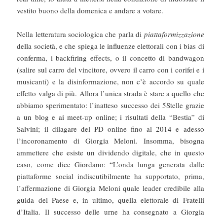
vestito buono della domenica e andare a votare.
Nella letteratura sociologica che parla di
piattaformizzazione
della società, e che spiega le influenze elettorali con i bias di
conferma, i backfiring effects, o il concetto di bandwagon
(salire sul carro del vincitore, ovvero il carro con i corifei e i
musicanti) e la disinformazione, non c’è accordo su quale
effetto valga di più. Allora l’unica strada è stare a quello che
abbiamo sperimentato: l’inatteso successo dei 5Stelle grazie
a un blog e ai meet-up online; i risultati della “Bestia” di
Salvini; il dilagare del PD online fino al 2014 e adesso
l’incoronamento di Giorgia Meloni. Insomma, bisogna
ammettere che esiste un dividendo digitale, che in questo
caso, come dice Giordano: “L’onda lunga generata dalle
piattaforme social indiscutibilmente ha supportato, prima,
l’affermazione di Giorgia Meloni quale leader credibile alla
guida del Paese e, in ultimo, quella elettorale di Fratelli
d’Italia. Il successo delle urne ha consegnato a Giorgia