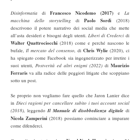
Francesco Nicodemo (2017)
Disinformatia
di
e
La
Paolo Sordi
macchina dello storytelling
di
(2018)
descrivono il potere narrativo dei social media che mette
all’asta desideri e bisogni degli utenti.
Liberi di Crederci
di
Walter Quattrociocchi
(2018) come e perché nascono le
Chris Wylie
bufale,
Il mercato del consenso,
di
(2020), ci
ha spiegato come Facebook sia ingegnerizzato per irretire i
Maurizio
suoi utenti,
Postverità ed altri enigmi
(2022)
di
Ferraris
va alla radice delle peggiori litigate che scoppiano
sotto un post.
Se proprio non vogliamo fare quello che Jaron Lanier dice
in
Dieci ragioni per cancellare subito i tuoi account social
(2018)
,
leggendo
Il Manuale di disobbedienza digitale
di
Nicola Zamperini
(2018) possiamo cominciare a imparare
come difenderci.