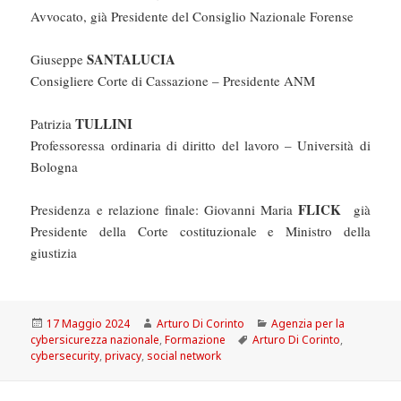
Avvocato, già Presidente del Consiglio Nazionale Forense
SANTALUCIA
Giuseppe
Consigliere Corte di Cassazione – Presidente ANM
TULLINI
Patrizia
Professoressa ordinaria di diritto del lavoro – Università di
Bologna
FLICK
Presidenza e relazione finale: Giovanni Maria
già
Presidente della Corte costituzionale e Ministro della
giustizia
Scritto
Autore
Categorie
17 Maggio 2024
Arturo Di Corinto
Agenzia per la
il
Tag
cybersicurezza nazionale
,
Formazione
Arturo Di Corinto
,
cybersecurity
,
privacy
,
social network