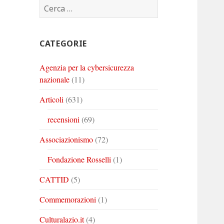
Ricerca
Corinto
Corinto
Corinto
per:
su
su
su
Twitter
Youtube
Linkedin
CATEGORIE
Agenzia per la cybersicurezza
nazionale
(11)
Articoli
(631)
recensioni
(69)
Associazionismo
(72)
Fondazione Rosselli
(1)
CATTID
(5)
Commemorazioni
(1)
Culturalazio.it
(4)