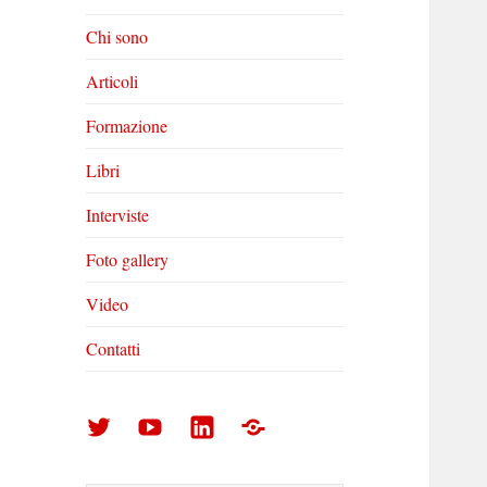
Chi sono
Articoli
Formazione
Libri
Interviste
Foto gallery
Video
Contatti
Arturo
Arturo
Arturo
Foto
Di
Di
Di
gallery