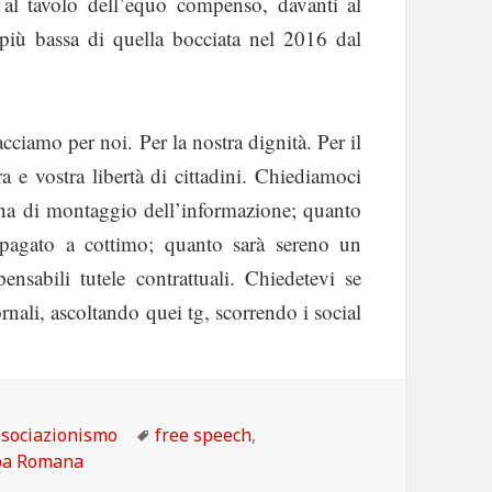
 al tavolo dell’equo compenso, davanti al
iù bassa di quella bocciata nel 2016 dal
cciamo per noi. Per la nostra dignità. Per il
a e vostra libertà di cittadini. Chiediamoci
atena di montaggio dell’informazione; quanto
e pagato a cottimo; quanto sarà sereno un
ensabili tutele contrattuali. Chiedetevi se
rnali, ascoltando quei tg, scorrendo i social
tegorie
Tag
sociazionismo
free speech
,
pa Romana