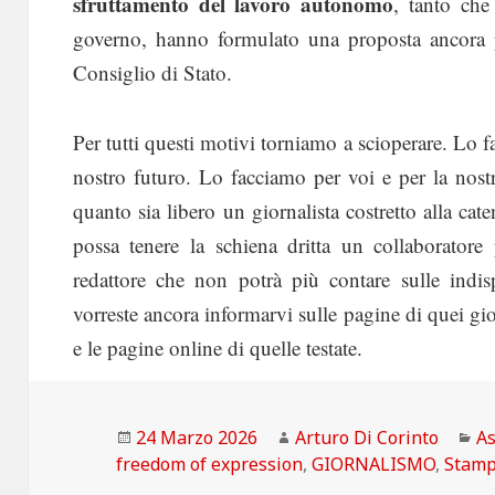
sfruttamento del lavoro autonomo
, tanto che
governo, hanno formulato una proposta ancora p
Consiglio di Stato.
Per tutti questi motivi torniamo a scioperare. Lo fa
nostro futuro. Lo facciamo per voi e per la nostr
quanto sia libero un giornalista costretto alla c
possa tenere la schiena dritta un collaborator
redattore che non potrà più contare sulle indisp
vorreste ancora informarvi sulle pagine di quei gio
e le pagine online di quelle testate.
Scritto
Autore
Ca
24 Marzo 2026
Arturo Di Corinto
As
il
freedom of expression
,
GIORNALISMO
,
Stam