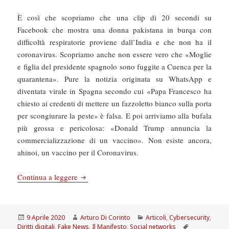
È così che scopriamo che una clip di 20 secondi su
Facebook che mostra una donna pakistana in burqa con
difficoltà respiratorie proviene dall’India e che non ha il
coronavirus. Scopriamo anche non essere vero che «Moglie
e figlia del presidente spagnolo sono fuggite a Cuenca per la
quarantena». Pure la notizia originata su WhatsApp e
diventata virale in Spagna secondo cui «Papa Francesco ha
chiesto ai credenti di mettere un fazzoletto bianco sulla porta
per scongiurare la peste» è falsa. E poi arriviamo alla bufala
più grossa e pericolosa: «Donald Trump annuncia la
commercializzazione di un vaccino». Non esiste ancora,
ahinoi, un vaccino per il Coronavirus.
Il Manifesto: «Il 5G causa il Coronavirus», ma
Continua a leggere
Scritto
Autore
Categorie
9 Aprile 2020
Arturo Di Corinto
Articoli
,
Cybersecurity
,
il
Tag
Diritti digitali
,
Fake News
,
Il Manifesto
,
Social networks