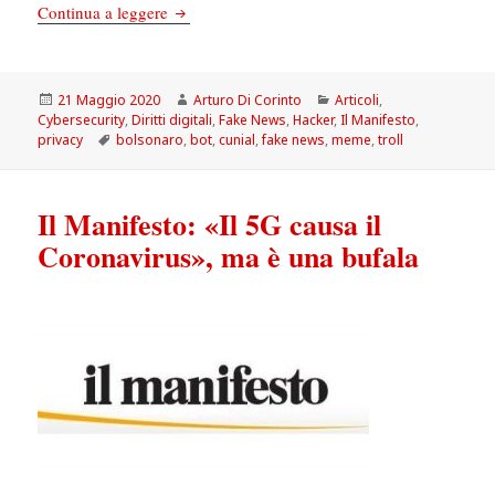
Il Manifesto: Coronavirus: troll, meme e bot, s
Continua a leggere
Scritto
Autore
Categorie
21 Maggio 2020
Arturo Di Corinto
Articoli
,
il
Cybersecurity
,
Diritti digitali
,
Fake News
,
Hacker
,
Il Manifesto
,
Tag
privacy
bolsonaro
,
bot
,
cunial
,
fake news
,
meme
,
troll
Il Manifesto: «Il 5G causa il
Coronavirus», ma è una bufala