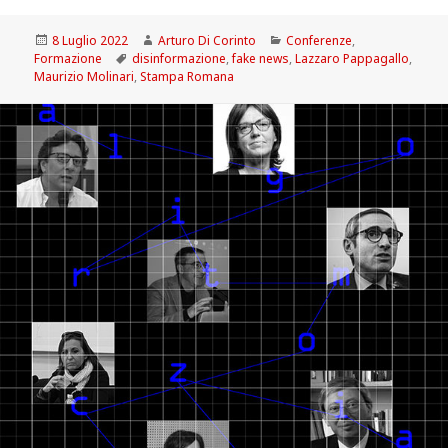
Scritto
Autore
Categorie
8 Luglio 2022
Arturo Di Corinto
Conferenze
,
il
Tag
Formazione
disinformazione
,
fake news
,
Lazzaro Pappagallo
,
Maurizio Molinari
,
Stampa Romana