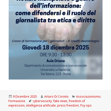
Scritto
Autore
Categorie
9 Dicembre 2025
Arturo Di Corinto
Associazionismo
,
il
Tag
Formazione
cybersecurity
,
fake news
,
freedom of
expression
,
intelligenza artificiale
,
press freedom
,
Psy ops