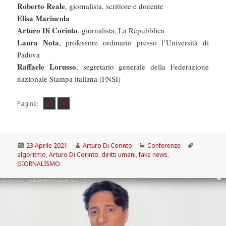
Roberto Reale
, giornalista, scrittore e docente
Elisa Marincola
Arturo Di Corinto
, giornalista, La Repubblica
Laura Nota
, professore ordinario presso l’Università di
Padova
Raffaele Lorusso
, segretario generale della Federazione
nazionale Stampa italiana (FNSI)
Pagina
Pagina
,
Pagine:
1
2
Scritto
Autore
Categorie
Tag
23 Aprile 2021
Arturo Di Corinto
Conferenze
il
algoritmo
,
Arturo Di Corinto
,
diritti umani
,
fake news
,
GIORNALISMO