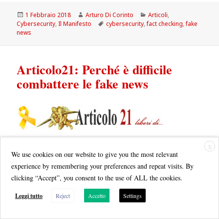
Scritto
Autore
Categorie
1 Febbraio 2018
Arturo Di Corinto
Articoli
,
il
Tag
Cybersecurity
,
Il Manifesto
cybersecurity
,
fact checking
,
fake
news
Articolo21: Perché è difficile
combattere le fake news
Perché è difficile combattere le fake news
X
We use cookies on our website to give you the most relevant
experience by remembering your preferences and repeat visits. By
ARTURO DI CORINTO
di
per Articolo 21 del 21
clicking “Accept”, you consent to the use of ALL the cookies.
GENNAIO 2018
Leggi tutto
Reject
Accetto
Settings
Le fake news, le notizie false, sono un problema serio per le
democrazie che attingono la loro linfa vitale dall’opinione