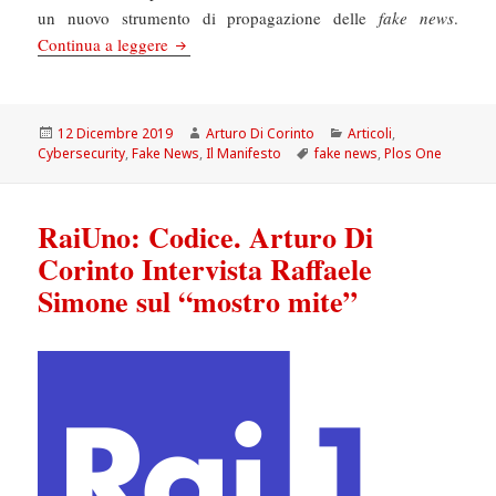
un nuovo strumento di propagazione delle
fake news
.
Il Manifesto: Le fake news sono più resistenti d
Continua a leggere
Scritto
Autore
Categorie
12 Dicembre 2019
Arturo Di Corinto
Articoli
,
il
Tag
Cybersecurity
,
Fake News
,
Il Manifesto
fake news
,
Plos One
RaiUno: Codice. Arturo Di
Corinto Intervista Raffaele
Simone sul “mostro mite”