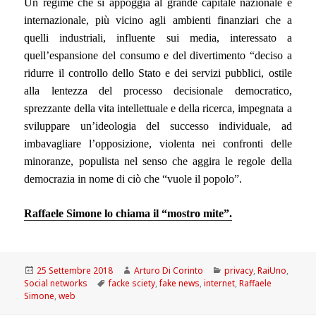
Un regime che si appoggia al grande capitale nazionale e
internazionale, più vicino agli ambienti finanziari che a
quelli industriali, influente sui media, interessato a
quell’espansione del consumo e del divertimento “deciso a
ridurre il controllo dello Stato e dei servizi pubblici, ostile
alla lentezza del processo decisionale democratico,
sprezzante della vita intellettuale e della ricerca, impegnata a
sviluppare un’ideologia del successo individuale, ad
imbavagliare l’opposizione, violenta nei confronti delle
minoranze, populista nel senso che aggira le regole della
democrazia in nome di ciò che “vuole il popolo”.
Raffaele Simone lo chiama il “mostro mite”.
Scritto
Autore
Categorie
25 Settembre 2018
Arturo Di Corinto
privacy
,
RaiUno
,
il
Tag
Social networks
facke sciety
,
fake news
,
internet
,
Raffaele
Simone
,
web