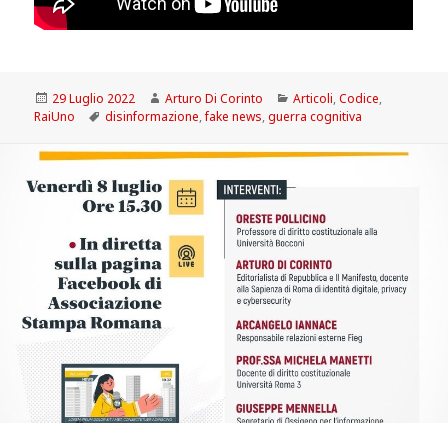
Scritto
Autore
Categorie
29 Luglio 2022
Arturo Di Corinto
Articoli
,
Codice
,
il
Tag
RaiUno
disinformazione
,
fake news
,
guerra cognitiva