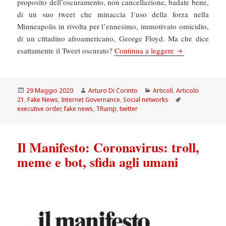
proposito dell’oscuramento, non cancellazione, badate bene,
di un suo tweet che minaccia l’uso della forza nella
Minneapolis in rivolta per l’ennesimo, immotivato omicidio,
di un cittadino afroamericano, George Floyd. Ma che dice
Articolo21: Trum
esattamente il Tweet oscurato?
Continua a leggere
Scritto
Autore
Categorie
29 Maggio 2020
Arturo Di Corinto
Articoli
,
Articolo
il
Tag
21
,
Fake News
,
Internet Governance
,
Social networks
executive order
,
fake news
,
TRump
,
twitter
Il Manifesto: Coronavirus: troll,
meme e bot, sfida agli umani