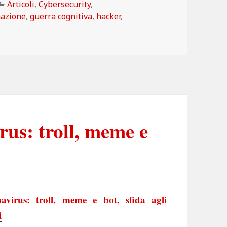
Categorie
Articoli
,
Cybersecurity
,
mazione
,
guerra cognitiva
,
hacker
,
rus: troll, meme e
avirus: troll, meme e bot, sfida agli
i