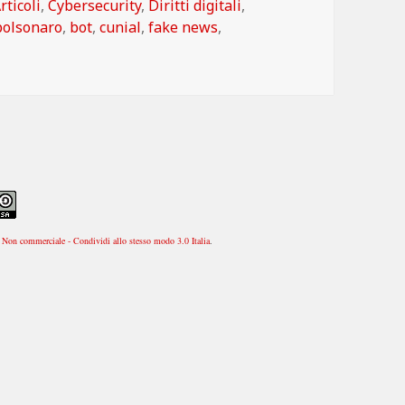
ategorie
rticoli
,
Cybersecurity
,
Diritti digitali
,
Tag
bolsonaro
,
bot
,
cunial
,
fake news
,
Non commerciale - Condividi allo stesso modo 3.0 Italia
.