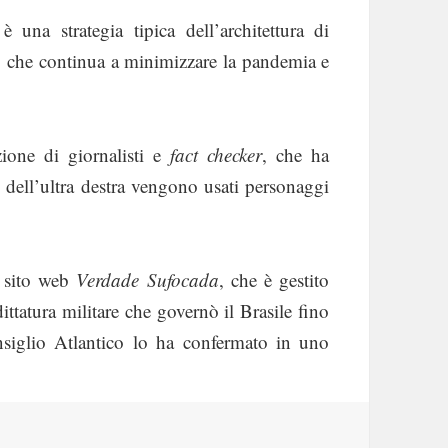
una strategia tipica dell’architettura di
o, che continua a minimizzare la pandemia e
zione di giornalisti e
fact checker
, che ha
e dell’ultra destra vengono usati personaggi
l sito web
Verdade Sufocada
, che è gestito
ittatura militare che governò il Brasile fino
nsiglio Atlantico lo ha confermato in uno
oronavirus: troll, meme e bot, sfida agli umani