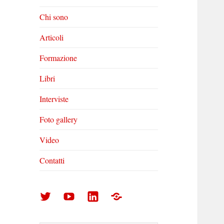
Chi sono
Articoli
Formazione
Libri
Interviste
Foto gallery
Video
Contatti
Arturo
Arturo
Arturo
Foto
Di
Di
Di
gallery