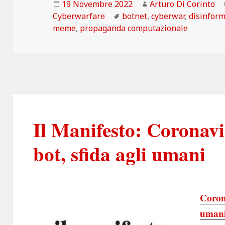
Scritto
Autore
19 Novembre 2022
Arturo Di Corinto
il
Tag
Cyberwarfare
botnet
,
cyberwar
,
disinfor
meme
,
propaganda computazionale
Il Manifesto: Coronavi
bot, sfida agli umani
Coron
uman