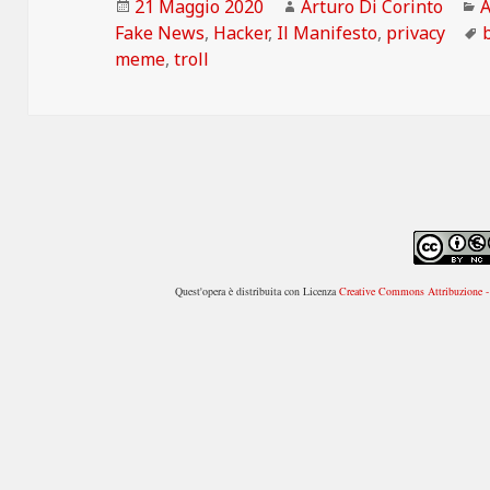
Scritto
Autore
C
21 Maggio 2020
Arturo Di Corinto
A
il
Fake News
,
Hacker
,
Il Manifesto
,
privacy
meme
,
troll
Quest'opera è distribuita con Licenza
Creative Commons Attribuzione - 