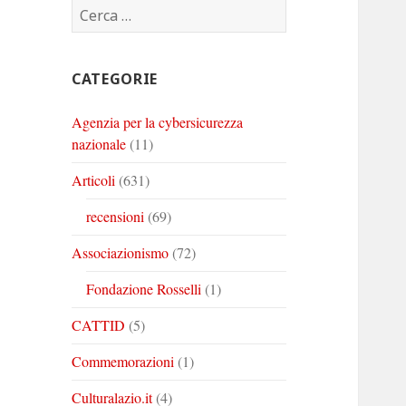
Ricerca
Corinto
Corinto
Corinto
per:
su
su
su
Twitter
Youtube
Linkedin
CATEGORIE
Agenzia per la cybersicurezza
nazionale
(11)
Articoli
(631)
recensioni
(69)
Associazionismo
(72)
Fondazione Rosselli
(1)
CATTID
(5)
Commemorazioni
(1)
Culturalazio.it
(4)