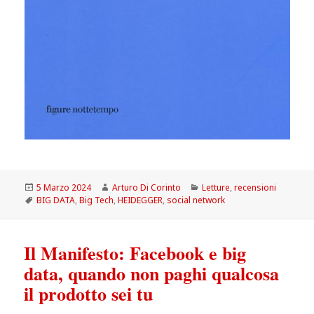
Scritto
Autore
Categorie
5 Marzo 2024
Arturo Di Corinto
Letture
,
recensioni
il
Tag
BIG DATA
,
Big Tech
,
HEIDEGGER
,
social network
Il Manifesto: Facebook e big
data, quando non paghi qualcosa
il prodotto sei tu