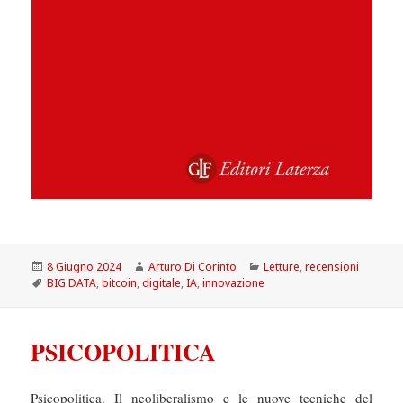
Scritto
Autore
Categorie
8 Giugno 2024
Arturo Di Corinto
Letture
,
recensioni
il
Tag
BIG DATA
,
bitcoin
,
digitale
,
IA
,
innovazione
PSICOPOLITICA
Psicopolitica. Il neoliberalismo e le nuove tecniche del