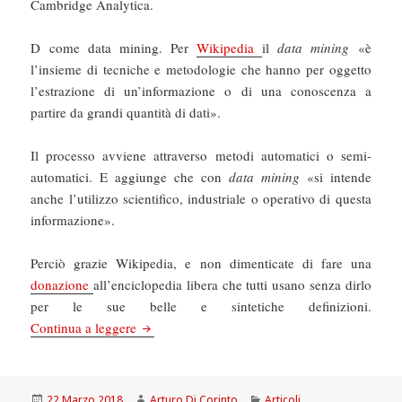
Cambridge Analytica.
D come data mining. Per
Wikipedia
il
data mining
«è
l’insieme di tecniche e metodologie che hanno per oggetto
l’estrazione di un’informazione o di una conoscenza a
partire da grandi quantità di dati».
Il processo avviene attraverso metodi automatici o semi-
automatici. E aggiunge che con
data mining
«si intende
anche l’utilizzo scientifico, industriale o operativo di questa
informazione».
Perciò grazie Wikipedia, e non dimenticate di fare una
donazione
all’enciclopedia libera che tutti usano senza dirlo
per le sue belle e sintetiche definizioni.
Il Manifesto: Facebook e big data, quando non 
Continua a leggere
Scritto
Autore
Categorie
22 Marzo 2018
Arturo Di Corinto
Articoli
,