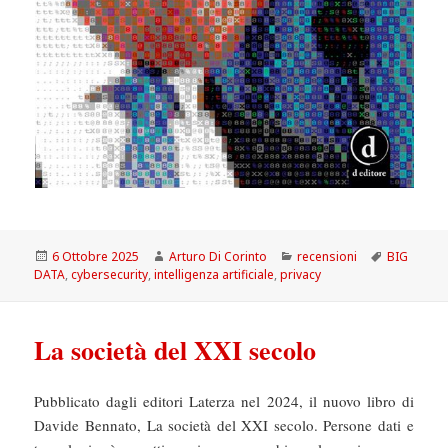
Scritto
Autore
Categorie
Tag
6 Ottobre 2025
Arturo Di Corinto
recensioni
BIG
il
DATA
,
cybersecurity
,
intelligenza artificiale
,
privacy
La società del XXI secolo
Pubblicato dagli editori Laterza nel 2024, il nuovo libro di
Davide Bennato, La società del XXI secolo. Persone dati e