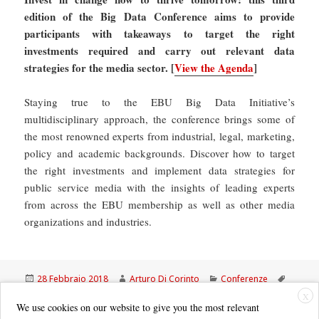
edition of the Big Data Conference aims to provide
participants with takeaways to target the right
investments required and carry out relevant data
strategies for the media sector. [
View the Agenda
]
Staying true to the EBU Big Data Initiative’s
multidisciplinary approach, the conference brings some of
the most renowned experts from industrial, legal, marketing,
policy and academic backgrounds. Discover how to target
the right investments and implement data strategies for
public service media with the insights of leading experts
from across the EBU membership as well as other media
organizations and industries.
Scritto
Autore
Categorie
Tag
28 Febbraio 2018
Arturo Di Corinto
Conferenze
il
BIG DATA
,
cybersecurity
,
fakenews
,
privacy
X
We use cookies on our website to give you the most relevant