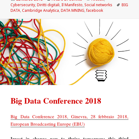
il
Tag
Cybersecurity
,
Diritti digitali
,
Il Manifesto
,
Social networks
BIG
DATA
,
Cambridge Analytica
,
DATA MNING
,
facebook
Big Data Conference 2018
Big Data Conference 2018, Ginevra, 28 febbraio 2018,
European Broadcasting Europe (EBU)
Invest in change now to thrive tomorrow: this third