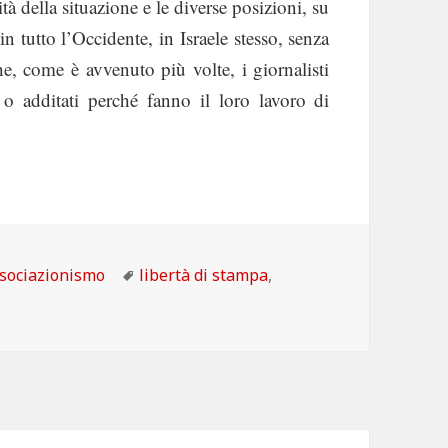
tà della situazione e le diverse posizioni, su
n tutto l’Occidente, in Israele stesso, senza
he, come è avvenuto più volte, i giornalisti
ti o additati perché fanno il loro lavoro di
tegorie
Tag
sociazionismo
libertà di stampa
,