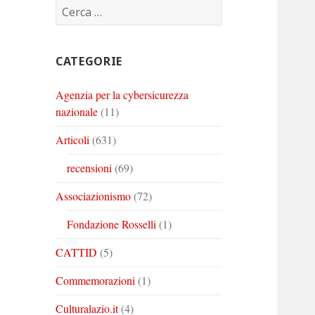
Ricerca
Corinto
Corinto
Corinto
per:
su
su
su
Twitter
Youtube
Linkedin
CATEGORIE
Agenzia per la cybersicurezza
nazionale
(11)
Articoli
(631)
recensioni
(69)
Associazionismo
(72)
Fondazione Rosselli
(1)
CATTID
(5)
Commemorazioni
(1)
Culturalazio.it
(4)