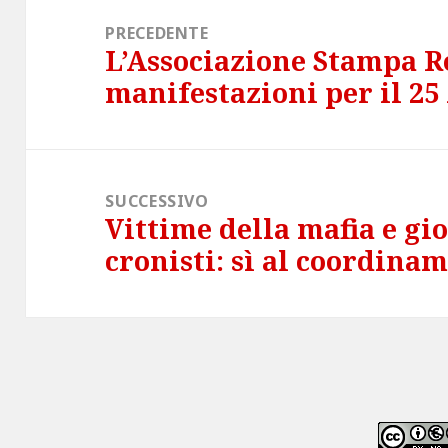
articoli
PRECEDENTE
L’Associazione Stampa R
Articolo
manifestazioni per il 25
precedente:
SUCCESSIVO
Vittime della mafia e gior
Articolo
cronisti: sì al coordin
successivo: