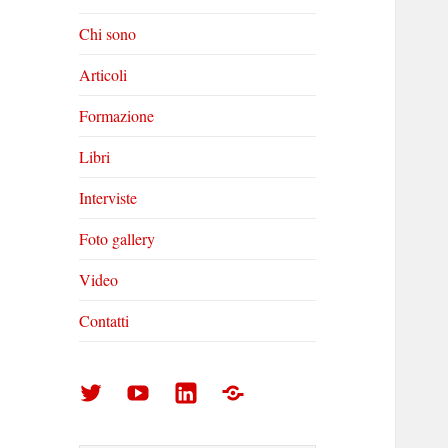
Chi sono
Articoli
Formazione
Libri
Interviste
Foto gallery
Video
Contatti
Arturo
Arturo
Arturo
Foto
Di
Di
Di
gallery