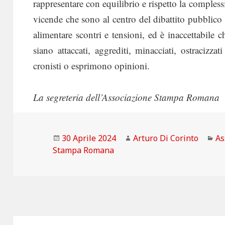
rappresentare con equilibrio e rispetto la complessi
vicende che sono al centro del dibattito pubblico i
alimentare scontri e tensioni, ed è inaccettabile c
siano attaccati, aggrediti, minacciati, ostracizza
cronisti o esprimono opinioni.
La segreteria dell’Associazione Stampa Romana
Scritto
Autore
Ca
30 Aprile 2024
Arturo Di Corinto
As
il
Stampa Romana
Navigazione