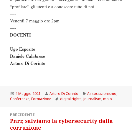
“profilare” gli utenti e a conoscere tutto di noi.
—-
Venerdì 7 maggio ore 2pm
—-
DOCENTI
Ugo Esposito
Daniele Calabrese
Arturo Di Corinto
—-
Scritto
Autore
Categorie
4 Maggio 2021
Arturo Di Corinto
Associazionismo
,
il
Tag
Conferenze
,
Formazione
digital rights
,
journalism
,
mojo
Navigazione
PRECEDENTE
articoli
Pnrr, salviamo la cybersecurity dalla
Articolo
corruzione
precedente: