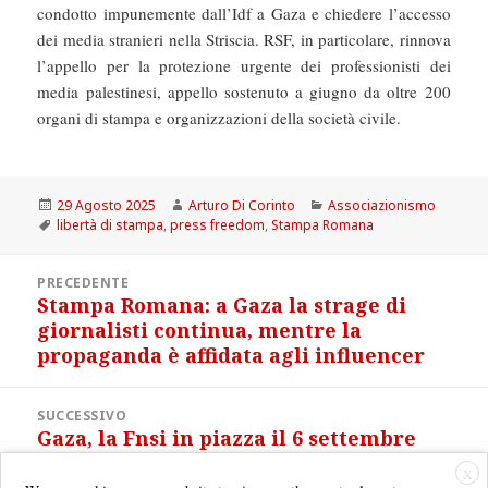
condotto impunemente dall’Idf a Gaza e chiedere l’accesso
dei media stranieri nella Striscia. RSF, in particolare, rinnova
l’appello per la protezione urgente dei professionisti dei
media palestinesi, appello sostenuto a giugno da oltre 200
organi di stampa e organizzazioni della società civile.
Scritto
Autore
Categorie
29 Agosto 2025
Arturo Di Corinto
Associazionismo
il
Tag
libertà di stampa
,
press freedom
,
Stampa Romana
Navigazione
PRECEDENTE
articoli
Stampa Romana: a Gaza la strage di
Articolo
giornalisti continua, mentre la
precedente:
propaganda è affidata agli influencer
SUCCESSIVO
Gaza, la Fnsi in piazza il 6 settembre
Articolo
con la Cgil
successivo:
X