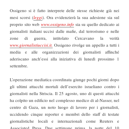
Ossigeno si è fatto interprete delle stesse richieste già nei
mesi scorsi (
leggi
)
. Ora evidenzierà la sua adesione sia sul
proprio sito web
www.ossigeno.info
sia su quello dedicato ai
giornalisti italiani uccisi dalle mafie, dal terrorismo e nelle
zone di guerra, intitolato Cercavano la verità
www.giornalistiuccisi.it.
Ossigeno rivolge un appello a tutti i
media e alle organizzazioni dei giornalisti affinché
aderiscano anch’essi alla iniziativa di lunedì prossimo 1
settembre.
L’operazione mediatica coordinata giunge pochi giorni dopo
gli ultimi attacchi mortali dell’esercito israeliano contro i
giornalisti nella Striscia. Il 25 agosto, uno di questi attacchi
ha colpito un edificio nel complesso medico di al-Nasser, nel
centro di Gaza, un noto luogo di lavoro per i giornalisti,
uccidendo cinque reporter e membri dello staff di testate
giornalistiche locali e internazionali come Reuters e
Associated Press. Due settimane prima, la notte del 10