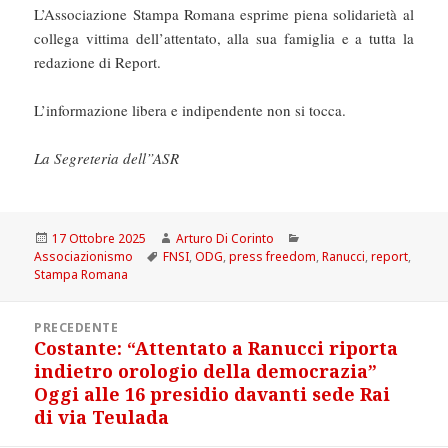
L’Associazione Stampa Romana esprime piena solidarietà al
collega vittima dell’attentato, alla sua famiglia e a tutta la
redazione di Report.
L’informazione libera e indipendente non si tocca.
La Segreteria dell”ASR
Scritto
Autore
Categorie
17 Ottobre 2025
Arturo Di Corinto
il
Tag
Associazionismo
FNSI
,
ODG
,
press freedom
,
Ranucci
,
report
,
Stampa Romana
Navigazione
PRECEDENTE
articoli
Costante: “Attentato a Ranucci riporta
Articolo
indietro orologio della democrazia”
precedente:
Oggi alle 16 presidio davanti sede Rai
di via Teulada