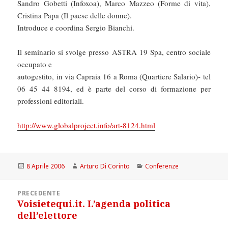
Sandro Gobetti (Infoxoa), Marco Mazzeo (Forme di vita),
Cristina Papa (Il paese delle donne).
Introduce e coordina Sergio Bianchi.
Il seminario si svolge presso ASTRA 19 Spa, centro sociale
occupato e
autogestito, in via Capraia 16 a Roma (Quartiere Salario)- tel
06 45 44 8194, ed è parte del corso di formazione per
professioni editoriali.
http://www.globalproject.info/art-8124.html
Scritto
Autore
Categorie
8 Aprile 2006
Arturo Di Corinto
Conferenze
il
Navigazione
PRECEDENTE
articoli
Voisietequi.it. L’agenda politica
Articolo
dell’elettore
precedente: