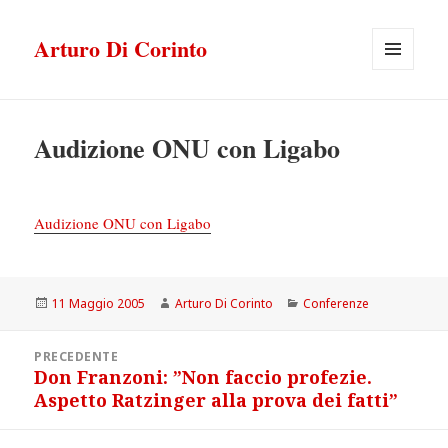
Arturo Di Corinto
MENU
E
WIDGET
Audizione ONU con Ligabo
Audizione ONU con Ligabo
Scritto
Autore
Categorie
11 Maggio 2005
Arturo Di Corinto
Conferenze
il
Navigazione
PRECEDENTE
articoli
Don Franzoni: ”Non faccio profezie.
Articolo
Aspetto Ratzinger alla prova dei fatti”
precedente: