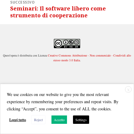
SUCCESSIVO
Seminari: Il software libero come
Articolo
strumento di cooperazione
successivo:
Quest'opera è distribuita con Licenza
Creative Commons Attribuzione - Non commerciale - Condividi allo
stesso modo 3.0 Italia
.
X
We use cookies on our website to give you the most relevant
experience by remembering your preferences and repeat visits. By
clicking “Accept”, you consent to the use of ALL the cookies.
Leggi tutto
Reject
Accetto
Settings