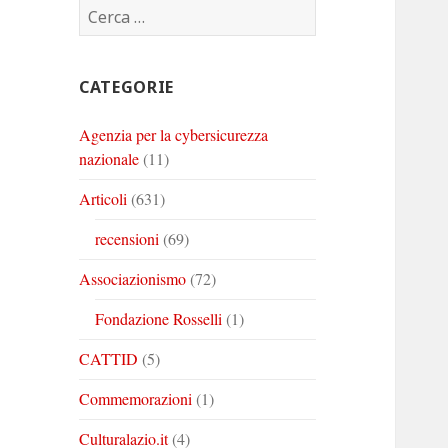
Ricerca
Corinto
Corinto
Corinto
per:
su
su
su
Twitter
Youtube
Linkedin
CATEGORIE
Agenzia per la cybersicurezza
nazionale
(11)
Articoli
(631)
recensioni
(69)
Associazionismo
(72)
Fondazione Rosselli
(1)
CATTID
(5)
Commemorazioni
(1)
Culturalazio.it
(4)