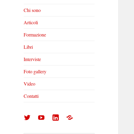
Chi sono
Articoli
Formazione
Libri
Interviste
Foto gallery
Video
Contatti
Arturo
Arturo
Arturo
Foto
Di
Di
Di
gallery