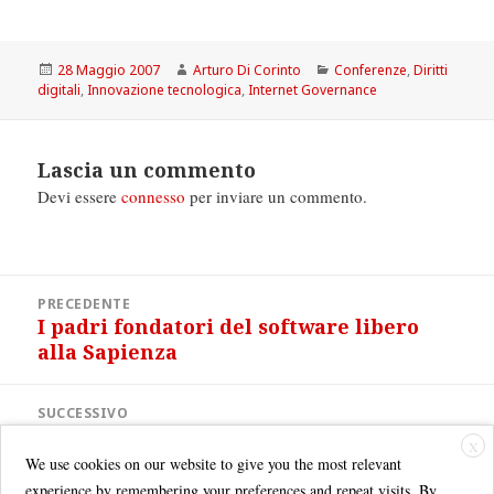
Scritto
Autore
Categorie
28 Maggio 2007
Arturo Di Corinto
Conferenze
,
Diritti
il
digitali
,
Innovazione tecnologica
,
Internet Governance
Lascia un commento
Devi essere
connesso
per inviare un commento.
Navigazione
PRECEDENTE
articoli
I padri fondatori del software libero
Articolo
alla Sapienza
precedente:
SUCCESSIVO
Hi Tech! Festival dell’Innovazione
Articolo
X
successivo:
We use cookies on our website to give you the most relevant
experience by remembering your preferences and repeat visits. By