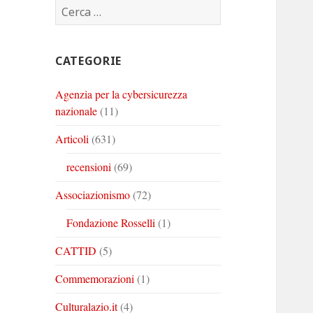
Ricerca
Corinto
Corinto
Corinto
per:
su
su
su
Twitter
Youtube
Linkedin
CATEGORIE
Agenzia per la cybersicurezza
nazionale
(11)
Articoli
(631)
recensioni
(69)
Associazionismo
(72)
Fondazione Rosselli
(1)
CATTID
(5)
Commemorazioni
(1)
Culturalazio.it
(4)