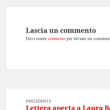
Lascia un commento
Devi essere
connesso
per inviare un commen
Navigazione
articoli
PRECEDENTE
Lettera aperta a Laura B
Articolo