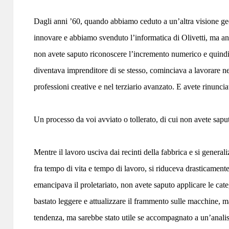
Dagli anni ’60, quando abbiamo ceduto a un’altra visione geop
innovare e abbiamo svenduto l’informatica di Olivetti, ma anc
non avete saputo riconoscere l’incremento numerico e quindi l
diventava imprenditore di se stesso, cominciava a lavorare nei 
professioni creative e nel terziario avanzato. E avete rinuncia
Un processo da voi avviato o tollerato, di cui non avete sapu
Mentre il lavoro usciva dai recinti della fabbrica e si generali
fra tempo di vita e tempo di lavoro, si riduceva drasticament
emancipava il proletariato, non avete saputo applicare le cate
bastato leggere e attualizzare il frammento sulle macchine, mas
tendenza, ma sarebbe stato utile se accompagnato a un’analisi