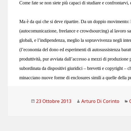
Come fate se non siete più capaci di studiare e confrontarvi, 
Ma è da qui che si deve ripartire. Da un doppio movimento: l
(autocomunicazione, freelance e crowdsourcing) al lavoro sal
globali, e l’indipendenza, meglio la sopravvivenza negli interst
(l’economia del dono ed esperimenti di autosussistenza barat
produttività, pur avviata dall’accesso a mezzi di produzione 
subordinata da dispositivi giuridici – brevetti e copyright –
minacciano nuove forme di enclosures simili a quelle della pr
Scritto
Autore
23 Ottobre 2013
Arturo Di Corinto
il