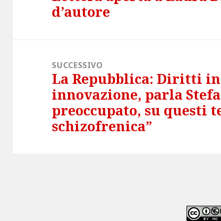
d’autore
precedente:
SUCCESSIVO
La Repubblica: Diritti in
Articolo
innovazione, parla Stef
successivo:
preoccupato, su questi t
schizofrenica”