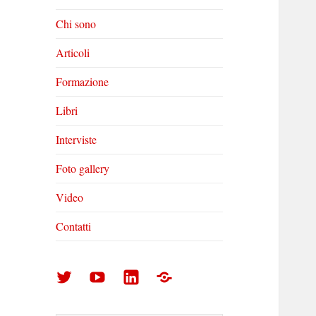
Chi sono
Articoli
Formazione
Libri
Interviste
Foto gallery
Video
Contatti
Arturo
Arturo
Arturo
Foto
Di
Di
Di
gallery