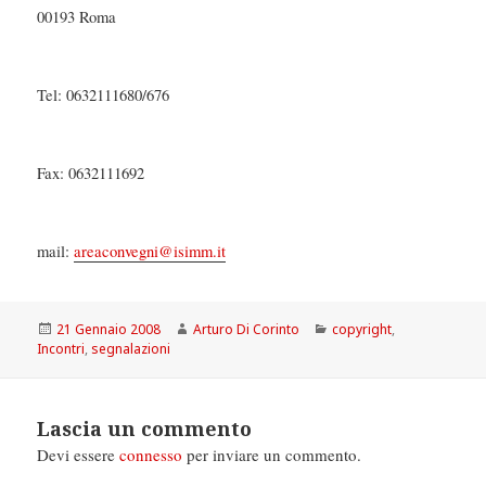
00193 Roma
Tel: 0632111680/676
Fax: 0632111692
mail:
areaconvegni@isimm.it
Scritto
Autore
Categorie
21 Gennaio 2008
Arturo Di Corinto
copyright
,
il
Incontri
,
segnalazioni
Lascia un commento
Devi essere
connesso
per inviare un commento.