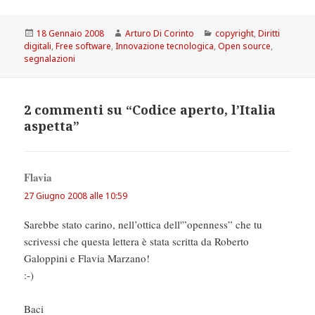
Scritto
Autore
Categorie
18 Gennaio 2008
Arturo Di Corinto
copyright
,
Diritti
il
digitali
,
Free software
,
Innovazione tecnologica
,
Open source
,
segnalazioni
2 commenti su “Codice aperto, l’Italia
aspetta”
Flavia
ha
detto:
27 Giugno 2008 alle 10:59
Sarebbe stato carino, nell’ottica dell'”openness” che tu
scrivessi che questa lettera è stata scritta da Roberto
Galoppini e Flavia Marzano!
:-)
Baci