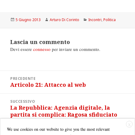
Scritto
Autore
Categorie
5 Giugno 2013
Arturo Di Corinto
Incontri
,
Politica
il
Lascia un commento
Devi essere
connesso
per inviare un commento.
Navigazione
PRECEDENTE
articoli
Articolo 21: Attacco al web
Articolo
precedente:
SUCCESSIVO
La Repubblica: Agenzia digitale, la
Articolo
partita si complica: Ragosa sfiduciato
successivo:
dall’opposizione
X
We use cookies on our website to give you the most relevant