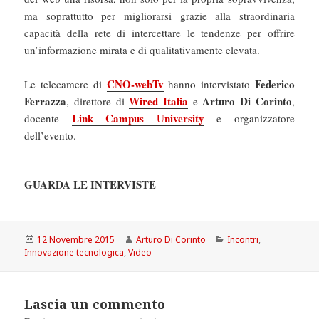
ma soprattutto per migliorarsi grazie alla straordinaria
capacità della rete di intercettare le tendenze per offrire
un’informazione mirata e di qualitativamente elevata.
CNO-webTv
Federico
Le telecamere di
hanno intervistato
Ferrazza
Wired Italia
Arturo Di Corinto
, direttore di
e
,
Link Campus University
docente
e organizzatore
dell’evento.
GUARDA LE INTERVISTE
Scritto
Autore
Categorie
12 Novembre 2015
Arturo Di Corinto
Incontri
,
il
Innovazione tecnologica
,
Video
Lascia un commento