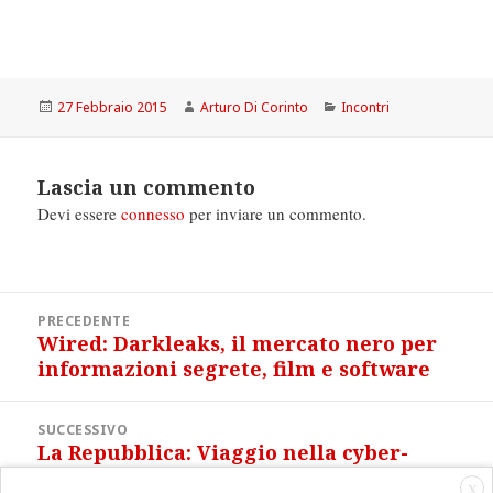
Scritto
Autore
Categorie
27 Febbraio 2015
Arturo Di Corinto
Incontri
il
Lascia un commento
Devi essere
connesso
per inviare un commento.
Navigazione
PRECEDENTE
articoli
Wired: Darkleaks, il mercato nero per
Articolo
informazioni segrete, film e software
precedente:
SUCCESSIVO
La Repubblica: Viaggio nella cyber-
Articolo
jihad del califfato islamico
successivo:
X