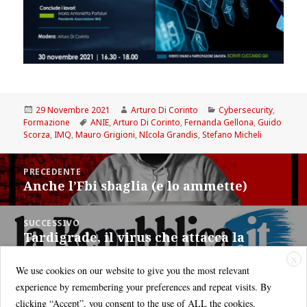
Scritto
Autore
Categorie
29 Novembre 2021
Arturo Di Corinto
Cybersecurity
,
il
Tag
Formazione
ANIE
,
Arturo Di Corinto
,
Fernanda Gellona
,
Guido
Scorza
,
IMQ
,
Mauro Grigioni
,
NIcola Grandis
,
Stefano Micheli
Navigazione
PRECEDENTE
articoli
Anche l’Fbi sbaglia (e lo ammette)
Articolo
precedente:
SUCCESSIVO
Tardigrade, il virus che attacca la
Articolo
produzione di vaccini e medicine
successivo:
X
We use cookies on our website to give you the most relevant
experience by remembering your preferences and repeat visits. By
clicking “Accept”, you consent to the use of ALL the cookies.