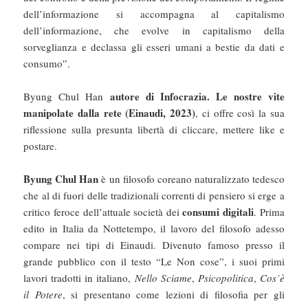
dell’informazione si accompagna al capitalismo
dell’informazione, che evolve in capitalismo della
sorveglianza e declassa gli esseri umani a bestie da dati e
consumo”.
autore di Infocrazia. Le nostre vite
Byung Chul Han
manipolate dalla rete (Einaudi, 2023)
, ci offre così la sua
riflessione sulla presunta libertà di cliccare, mettere like e
postare.
Byung Chul Han
è un filosofo coreano naturalizzato tedesco
che al di fuori delle tradizionali correnti di pensiero si erge a
consumi digitali
critico feroce dell’attuale società dei
. Prima
edito in Italia da Nottetempo, il lavoro del filosofo adesso
compare nei tipi di Einaudi. Divenuto famoso presso il
grande pubblico con il testo “Le Non cose”, i suoi primi
lavori tradotti in italiano,
Nello Sciame
,
Psicopolitica
,
Cos’è
il Potere
, si presentano come lezioni di filosofia per gli