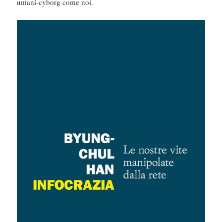
umani-cyborg come noi.