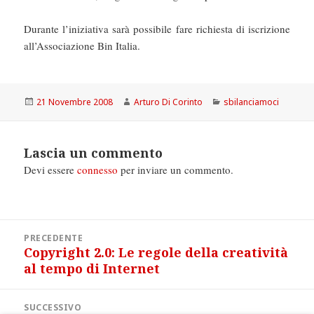
Durante l’iniziativa sarà possibile fare richiesta di iscrizione
all’Associazione Bin Italia.
Scritto
Autore
Categorie
21 Novembre 2008
Arturo Di Corinto
sbilanciamoci
il
Lascia un commento
Devi essere
connesso
per inviare un commento.
Navigazione
PRECEDENTE
articoli
Copyright 2.0: Le regole della creatività
Articolo
al tempo di Internet
precedente:
SUCCESSIVO