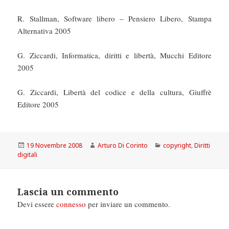
R. Stallman, Software libero – Pensiero Libero, Stampa
Alternativa 2005
G. Ziccardi, Informatica, diritti e libertà, Mucchi Editore
2005
G. Ziccardi, Libertà del codice e della cultura, Giuffrè
Editore 2005
Scritto
Autore
Categorie
19 Novembre 2008
Arturo Di Corinto
copyright
,
Diritti
il
digitali
Lascia un commento
Devi essere
connesso
per inviare un commento.