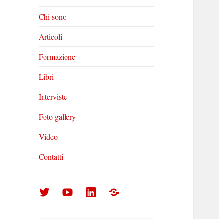
Chi sono
Articoli
Formazione
Libri
Interviste
Foto gallery
Video
Contatti
Arturo
Arturo
Arturo
Foto
Di
Di
Di
gallery