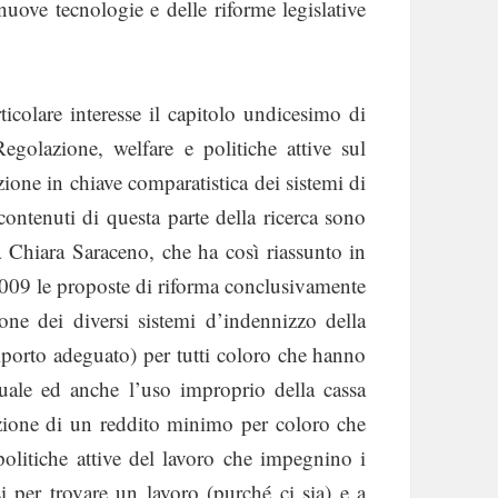
nuove tecnologie e delle riforme legislative
rticolare interesse il capitolo undicesimo di
golazione, welfare e politiche attive sul
ione in chiave comparatistica dei sistemi di
contenuti di questa parte della ricerca sono
sa Chiara Saraceno, che ha così riassunto in
2009 le proposte di riforma conclusivamente
one dei diversi sistemi d’indennizzo della
mporto adeguato) per tutti coloro che hanno
uale ed anche l’uso improprio della cassa
duzione di un reddito minimo per coloro che
politiche attive del lavoro che impegnino i
si per trovare un lavoro (purché ci sia) e a