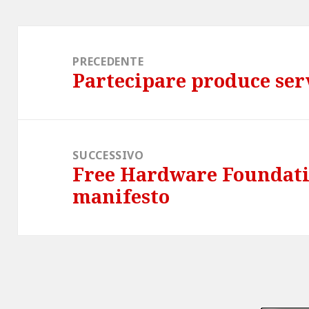
Navigazione
articoli
PRECEDENTE
Partecipare produce ser
Articolo
precedente:
SUCCESSIVO
Free Hardware Foundatio
Articolo
manifesto
successivo: