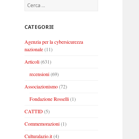
Ricerca
Corinto
Corinto
Corinto
per:
su
su
su
Twitter
Youtube
Linkedin
CATEGORIE
Agenzia per la cybersicurezza
nazionale
(11)
Articoli
(631)
recensioni
(69)
Associazionismo
(72)
Fondazione Rosselli
(1)
CATTID
(5)
Commemorazioni
(1)
Culturalazio.it
(4)