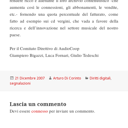
rendere ricco e allettante il loro archivio contenutistico -che
aumenta così le connessioni, gli abbonamenti, le vendite,
etc.- fornendo una quota percentuale del fatturato, come
fatto ad esempio sui cd vergini, che vada a favore della
ricerca e dell’innovazione nel settore musicale del nostro
paese.
Per il Comitato Direttivo di AudioCoop
Giampiero Bigazzi, Luca Fornari, Giulio Tedeschi
Scritto
Autore
Categorie
21 Dicembre 2007
Arturo Di Corinto
Diritti digitali
,
il
segnalazioni
Lascia un commento
Devi essere
connesso
per inviare un commento.