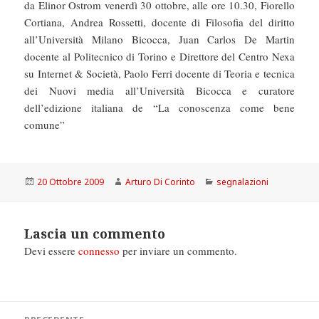
da Elinor Ostrom venerdì 30 ottobre, alle ore 10.30, Fiorello
Cortiana, Andrea Rossetti, docente di Filosofia del diritto
all’Università Milano Bicocca, Juan Carlos De Martin
docente al Politecnico di Torino e Direttore del Centro Nexa
su Internet & Società, Paolo Ferri docente di Teoria e tecnica
dei Nuovi media all’Università Bicocca e curatore
dell’edizione italiana de “La conoscenza come bene
comune”
Scritto
Autore
Categorie
20 Ottobre 2009
Arturo Di Corinto
segnalazioni
il
Lascia un commento
Devi essere
connesso
per inviare un commento.
Navigazione