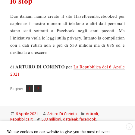
lo stop
Due italiani hanno creato il sito HaveIbeenFacebooked per
capire se il nostro numero di telefono e altri dati personali
siano stati sottratti a Facebook negli anni passati. Ma
l’iniziativa vìola le leggi sulla privacy. Intanto la compilation
con i dati rubati non è più di 533 milioni ma di 686 ed è
destinata a crescere
ARTURO DI CORINTO
di
per
La Repubblica del 6 Aprile
2021
Pagina
Pagina
,
Pagine:
1
2
Scritto
Autore
Categorie
6 Aprile 2021
Arturo Di Corinto
Articoli
,
il
Tag
Repubblica.it
533 miliioni
,
dataleak
,
facebook
,
Haveibeenfacebooked
X
We use cookies on our website to give you the most relevant