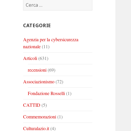
Ricerca
Corinto
Corinto
Corinto
per:
su
su
su
Twitter
Youtube
Linkedin
CATEGORIE
Agenzia per la cybersicurezza
nazionale
(11)
Articoli
(631)
recensioni
(69)
Associazionismo
(72)
Fondazione Rosselli
(1)
CATTID
(5)
Commemorazioni
(1)
Culturalazio.it
(4)