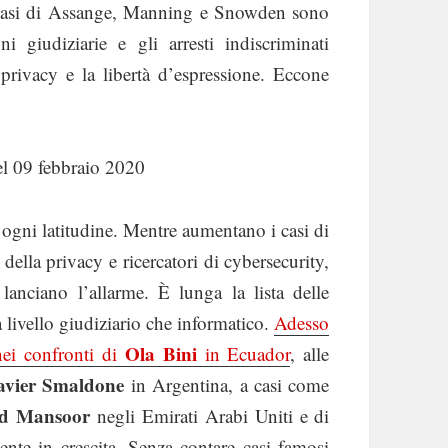
casi di Assange, Manning e Snowden sono
ni giudiziarie e gli arresti indiscriminati
a privacy e la libertà d’espressione. Eccone
l 09 febbraio 2020
Ad ogni latitudine. Mentre aumentano i casi di
della privacy e ricercatori di cybersecurity,
lanciano l’allarme. È lunga la lista delle
a livello giudiziario che informatico.
Adesso
Ola Bini
nei confronti di
in Ecuador
, alle
avier Smaldone
in Argentina, a casi come
d Mansoor
negli Emirati Arabi Uniti e di
mente in crescita. Senza contare casi famosi