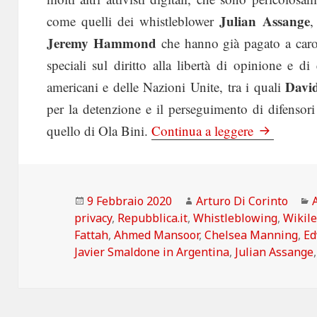
Julian Assange
come quelli dei whistleblower
Jeremy Hammond
che hanno già pagato a caro 
speciali sul diritto alla libertà di opinione e di
Davi
americani e delle Nazioni Unite, tra i quali
per la detenzione e il perseguimento di difensori d
La Repubbli
quello di Ola Bini.
Continua a leggere
Scritto
Autore
9 Febbraio 2020
Arturo Di Corinto
il
privacy
,
Repubblica.it
,
Whistleblowing
,
Wikil
Fattah
,
Ahmed Mansoor
,
Chelsea Manning
,
Ed
Javier Smaldone in Argentina
,
Julian Assange