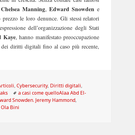
Chelsea Manning
Edward Snowden
,
,
e
prezzo le loro denunce. Gli stessi relatori
 espressione dell’organizzazione degli Stati
d Kaye
, hanno manifestato preoccupazione
ei diritti digitali fino al caso più recente,
ca: Sotto attacco i difensori dei diritti digitali in tutto il 
Categorie
Articoli
,
Cybersecurity
,
Diritti digitali
,
Tag
eaks
a casi come quelloAlaa Abd El-
ward Snowden. Jeremy Hammond
,
,
Ola Bini