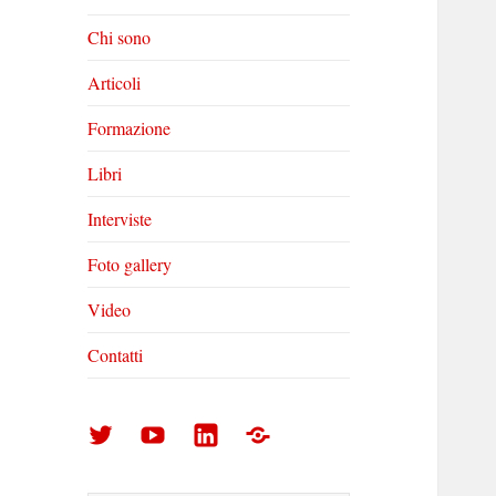
Chi sono
Articoli
Formazione
Libri
Interviste
Foto gallery
Video
Contatti
Arturo
Arturo
Arturo
Foto
Di
Di
Di
gallery