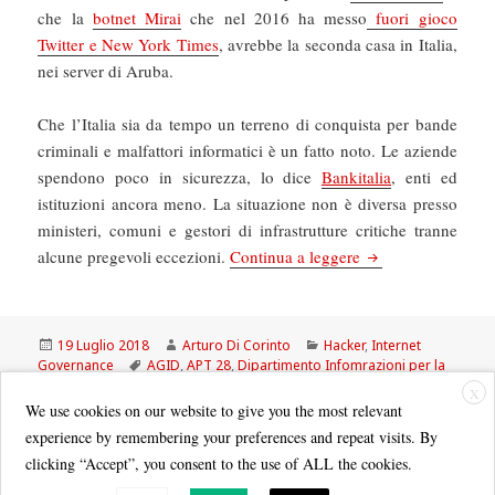
che la
botnet Mirai
che nel 2016 ha messo
fuori gioco
Twitter e New York Times
, avrebbe la seconda casa in Italia,
nei server di Aruba.
Che l’Italia sia da tempo un terreno di conquista per bande
criminali e malfattori informatici è un fatto noto. Le aziende
spendono poco in sicurezza, lo dice
Bankitalia
, enti ed
istituzioni ancora meno. La situazione non è diversa presso
ministeri, comuni e gestori di infrastrutture critiche tranne
Il Manifesto: I russ
alcune pregevoli eccezioni.
Continua a leggere
Scritto
Autore
Categorie
19 Luglio 2018
Arturo Di Corinto
Hacker
,
Internet
il
Tag
Governance
AGID
,
APT 28
,
Dipartimento Infomrazioni per la
sicurezza
,
DIS
,
GDPR
,
kaspersky
,
NIS
X
We use cookies on our website to give you the most relevant
experience by remembering your preferences and repeat visits. By
clicking “Accept”, you consent to the use of ALL the cookies.