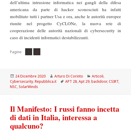
dell’ultima intrusione informatica nei gangli della difesa
americana da parte di hacker sconosciuti ha infatti
mobilitato tutti i partner Usa e ora, anche le autorità europee
riunite nel progetto CyCLONe, la nuova rete di
cooperazione delle autorità nazionali di cybersecurity in
caso di incidenti informatici destabilizzanti.
Pagina
Pagina
,
Pagine:
1
2
Scritto
Autore
Categorie
24 Dicembre 2020
Arturo Di Corinto
Articoli
,
il
Tag
Cybersecurity
,
Repubblica.it
APT 28
,
Apt 29
,
backdoor
,
CSIRT
,
NSC
,
SolarWinds
Il Manifesto: I russi fanno incetta
di dati in Italia, interessa a
qualcuno?