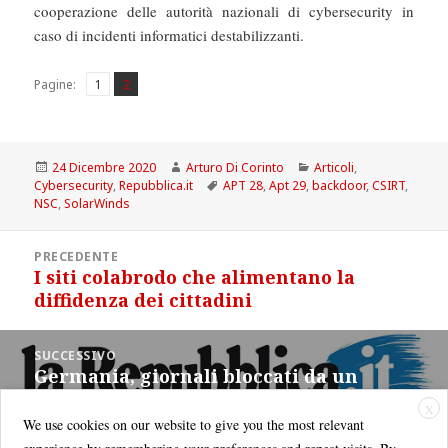
cooperazione delle autorità nazionali di cybersecurity in
caso di incidenti informatici destabilizzanti.
Pagina
Pagina
,
Pagine:
1
2
Scritto
Autore
Categorie
24 Dicembre 2020
Arturo Di Corinto
Articoli
,
il
Tag
Cybersecurity
,
Repubblica.it
APT 28
,
Apt 29
,
backdoor
,
CSIRT
,
NSC
,
SolarWinds
Navigazione
PRECEDENTE
articoli
I siti colabrodo che alimentano la
Articolo
diffidenza dei cittadini
precedente:
SUCCESSIVO
Germania, giornali bloccati da un
Articolo
attacco hacker
successivo:
X
We use cookies on our website to give you the most relevant