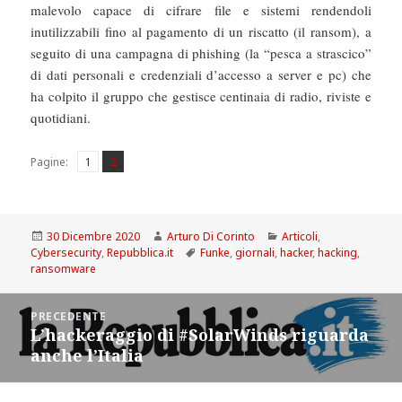
malevolo capace di cifrare file e sistemi rendendoli
inutilizzabili fino al pagamento di un riscatto (il ransom), a
seguito di una campagna di phishing (la “pesca a strascico”
di dati personali e credenziali d’accesso a server e pc) che
ha colpito il gruppo che gestisce centinaia di radio, riviste e
quotidiani.
Pagina
Pagina
,
Pagine:
1
2
Scritto
Autore
Categorie
30 Dicembre 2020
Arturo Di Corinto
Articoli
,
il
Tag
Cybersecurity
,
Repubblica.it
Funke
,
giornali
,
hacker
,
hacking
,
ransomware
Navigazione
PRECEDENTE
articoli
L’hackeraggio di #SolarWinds riguarda
Articolo
anche l’Italia
precedente: