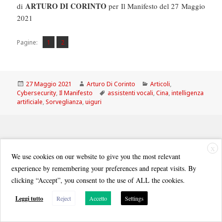
ARTURO DI CORINTO
di
per Il Manifesto del 27 Maggio
2021
Pagina
Pagina
,
Pagine:
1
2
Scritto
Autore
Categorie
27 Maggio 2021
Arturo Di Corinto
Articoli
,
il
Tag
Cybersecurity
,
Il Manifesto
assistenti vocali
,
Cina
,
intelligenza
artificiale
,
Sorveglianza
,
uiguri
X
We use cookies on our website to give you the most relevant
Quest'opera è distribuita con Licenza
Creative Commons Attribuzione - Non commerciale - Condividi allo
experience by remembering your preferences and repeat visits. By
stesso modo 3.0 Italia
.
clicking “Accept”, you consent to the use of ALL the cookies.
Leggi tutto
Reject
Accetto
Settings