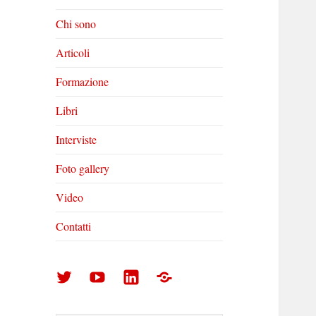
Chi sono
Articoli
Formazione
Libri
Interviste
Foto gallery
Video
Contatti
Arturo
Arturo
Arturo
Foto
Di
Di
Di
gallery