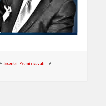
Categorie
Tag
Incontri
,
Premi ricevuti