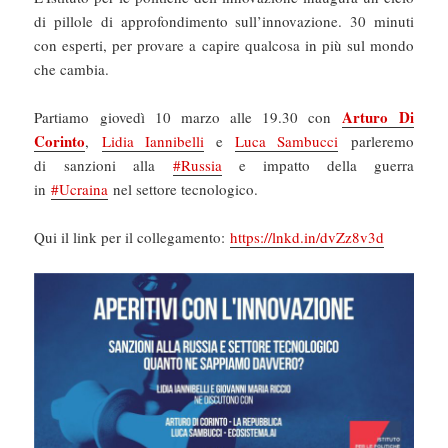
di pillole di approfondimento sull’innovazione. 30 minuti
con esperti, per provare a capire qualcosa in più sul mondo
che cambia.
Arturo Di
Partiamo giovedì 10 marzo alle 19.30 con
Corinto
,
Lidia Iannibelli
e
Luca Sambucci
parleremo
di sanzioni alla
#Russia
e impatto della guerra
in
#Ucraina
nel settore tecnologico.
Qui il link per il collegamento:
https://lnkd.in/dvZz8v3d